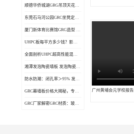
顺德华侨城湖GRG吊顶天花GRG材料定制厂家饰纪上品
东莞石马河公园GRC坐凳定制选择广东饰纪上品GRC构件厂家
厦门新体育比赛馆GRG造型 GRG材料 广东GRG厂家
UHPC板每平方多少钱？影响价格的关键因素解析
全面剖析UHPC超高性能混凝土：优势显著，劣势何在？
湘潭发泡陶瓷墙板 发泡陶瓷装饰构件 轻质高强：密度低但抗压强度高
防水防潮：闭孔率＞95% 发泡陶瓷装饰构件 南阳发泡陶瓷厂家
广州黄埔会元学校报告
GRC幕墙板价格大揭秘，专业厂家报价助您轻松掌控预算
GRC厂家解密GRC材质：玻璃纤维与水泥复合，创新建筑新选择