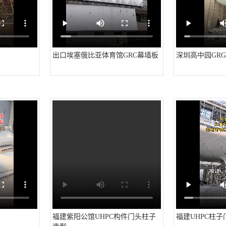
出口埃塞俄比亚体育馆GRC幕墙板
深圳高中园GR
福建紫阳公馆UHPC构件门头柱子
福建UHPC柱子