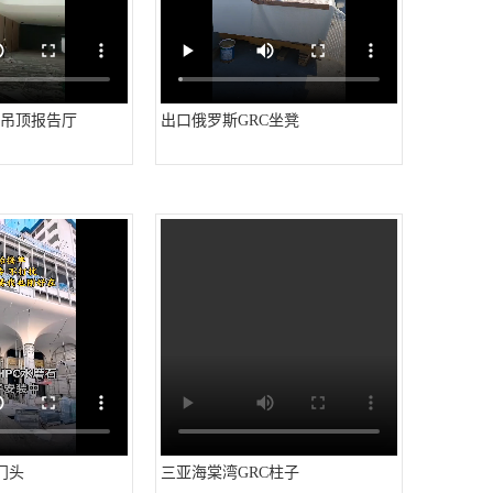
G吊顶报告厅
出口俄罗斯GRC坐凳
门头
三亚海棠湾GRC柱子