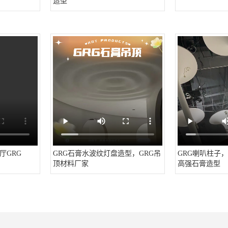
造型
厅GRG
GRG石膏水波纹灯盘造型，GRG吊
GRG喇叭柱子，
顶材料厂家
高强石膏造型