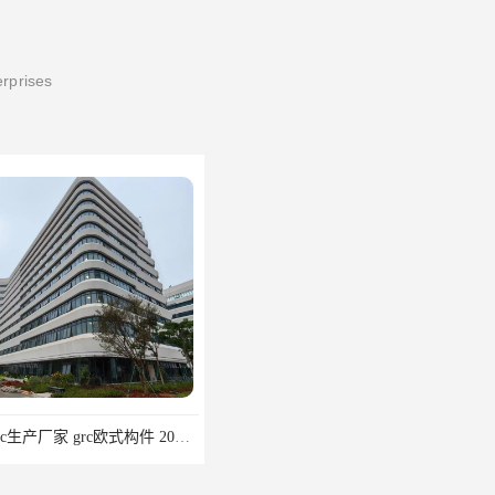
erprises
惠州grc生产厂家 grc欧式构件 20年行业经验
grc水泥构件 湛江grc墙板生产商 生产安装一条龙