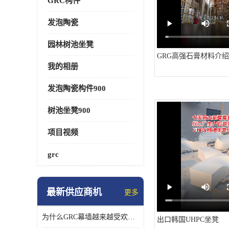
GRC构件
发泡陶瓷
园林树池坐凳
GRG高强石膏材料介绍
我的相册
发泡陶瓷构件900
树池坐凳900
项目视频
grc
最新供应商机
更多
为什么GRC幕墙越来越受欢迎？一起来了解GRC幕墙
出口韩国UHPC坐凳