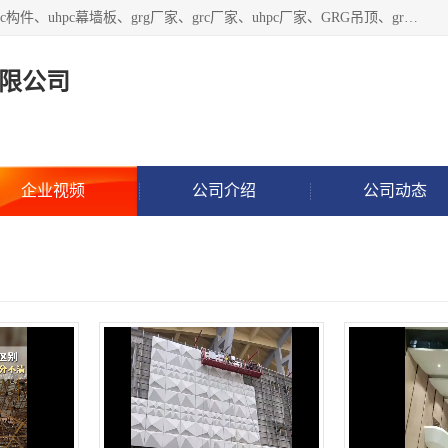
广东饰纪上品建材科技有限公司，主营grg材料、UHPC板、grc构件、uhpc幕墙板、grg厂家、grc厂家、uhpc厂家、GRG吊顶、grg石膏板、grg构件、外墙grc线条、grg造型、grg材料定制，uhpc高性能混凝土，uhpc构件，uhpc镂空挂板，grg材料生产厂家，广东grg厂家，广东grc厂家，联系方式*，2万平厂房，如果您对我公司的产品服务感兴趣，请联系我们。
限公司
企业视频
公司介绍
公司动态