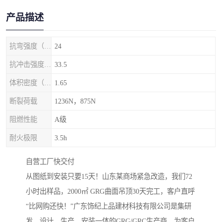
产品描述
抗弯强度（MPa）
24
抗冲击强度（kj/m2）
33.5
体积密度（g/cm3)
1.65
断裂荷载
1236N，875N
阻燃性能
A级
耐火极限
3.5h
自营工厂快交付‌
从图纸到安装只要15天！山东某商场紧急改造，我们72
小时出样品，2000㎡ GRG曲面吊顶30天完工，客户直呼
“比网购还快！”广东饰纪上品建材科技有限公司是集研
发、设计、生产、安装一体的GRG/GRC生产商，为客户