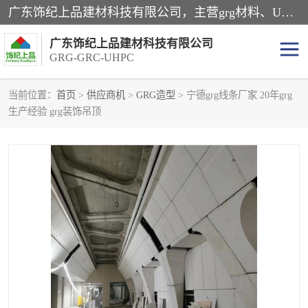
广东饰纪上品建材科技有限公司，主营grg材料、UHPC板、grc构件、uhpc幕墙板、grg厂家、grc厂家、uhpc厂家、GRG吊顶、grg石膏板、grg构件、外墙grc线条、grg造型、grg材料定制，uhpc高性能混凝土，uhpc构件，uhpc镂空挂板，grg材料生产厂家，广东grg厂家，广东grc厂家，联系方式*，2万平厂房，如果您对我公司的产品服务感兴趣，请联系我们。
广东饰纪上品建材科技有限公司
GRG-GRC-UHPC
当前位置：
首页
>
供应商机
>
GRG造型
> 宁德grg线条厂家 20年grg
生产经验 grg装饰吊顶
GRG构件
GRC构件
UHPC构件
发泡陶瓷装饰构件
GRG造型
GRC厂家
GRG吊顶
GRG材料生产厂家
UHPC幕墙板
GRC树池坐凳
UHPC树池坐凳