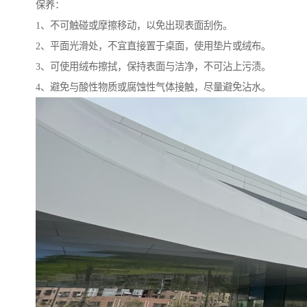
保养：
1、不可触碰或摩擦移动，以免出现表面刮伤。
2、平面光滑处，不宜直接置于桌面，使用垫片或绒布。
3、可使用绒布擦拭，保持表面与洁净，不可沾上污渍。
4、避免与酸性物质或腐蚀性气体接触，尽量避免沾水。