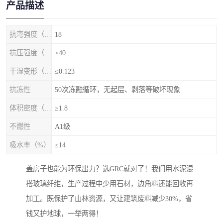
产品描述
抗弯强度（MPa）
18
抗压强度（MPa）
≥40
干湿变形（%）
≤0.123
抗冻性
50次冻融循环，无起层、剥落等破坏现象
体积密度（g/cm3)
≥1.8
不燃性
A1级
吸水率（%）
≤14
盖房子也能为环保出力？选GRC就对了！我们用水泥混
搭玻璃纤维，生产过程中少用石材，边角料还能回收再
加工。既保护了山林资源，又让建筑废料减少30%，省
钱又护地球，一举两得！