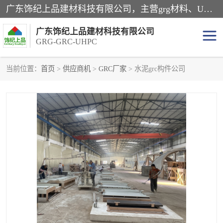
广东饰纪上品建材科技有限公司，主营grg材料、UHPC板、grc构件、uhpc幕墙板、grg厂家、grc厂家、uhpc厂家、GRG吊顶、grg石膏板、grg构件、外墙grc线条、grg造型、grg材料定制，uhpc高性能混凝土，uhpc构件，uhpc镂空挂板，grg材料生产厂家，广东grg厂家，广东grc厂家，联系方式*，2万平厂房，如果您对我公司的产品服务感兴趣，请联系我们。
广东饰纪上品建材科技有限公司
GRG-GRC-UHPC
当前位置：
首页
>
供应商机
>
GRC厂家
> 水泥grc构件公司
GRG构件
GRC构件
UHPC构件
发泡陶瓷装饰构件
GRG造型
GRC厂家
GRG吊顶
GRG材料生产厂家
UHPC幕墙板
GRC树池坐凳
UHPC树池坐凳