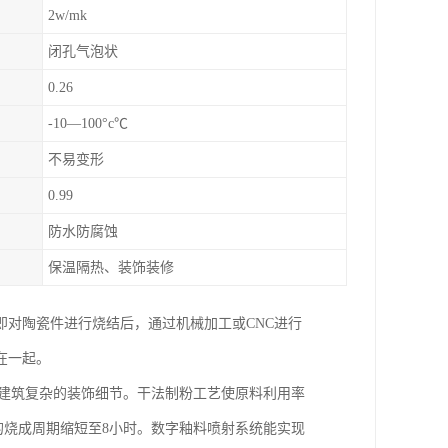
2w/mk
闭孔气泡状
0.26
-10—100°c℃
不易变形
0.99
防水防腐蚀
保温隔热、装饰装修
对陶瓷件进行烧结后，通过机械加工或CNC进行
在一起。
式建筑复杂的装饰细节。干法制粉工艺使原料利用率
时的烧成周期缩短至8小时。数字釉料喷射系统能实现