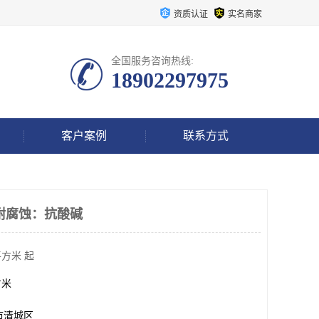
资质认证
实名商家
全国服务咨询热线:
18902297975
客户案例
联系方式
耐腐蚀：抗酸碱
平方米 起
方米
市清城区