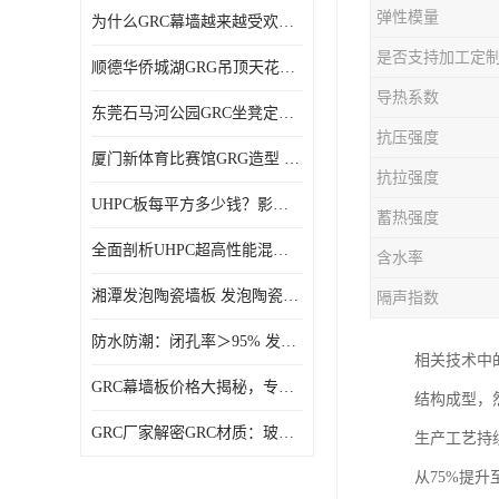
弹性模量
为什么GRC幕墙越来越受欢迎？一起来了解GRC幕墙
是否支持加工定
顺德华侨城湖GRG吊顶天花GRG材料定制厂家饰纪上品
导热系数
东莞石马河公园GRC坐凳定制选择广东饰纪上品GRC构件厂家
抗压强度
厦门新体育比赛馆GRG造型 GRG材料 广东GRG厂家
抗拉强度
UHPC板每平方多少钱？影响价格的关键因素解析
蓄热强度
全面剖析UHPC超高性能混凝土：优势显著，劣势何在？
含水率
湘潭发泡陶瓷墙板 发泡陶瓷装饰构件 轻质高强：密度低但抗压强度高
隔声指数
防水防潮：闭孔率＞95% 发泡陶瓷装饰构件 南阳发泡陶瓷厂家
相关技术中
GRC幕墙板价格大揭秘，专业厂家报价助您轻松掌控预算
结构成型，
GRC厂家解密GRC材质：玻璃纤维与水泥复合，创新建筑新选择
生产工艺持
从75%提