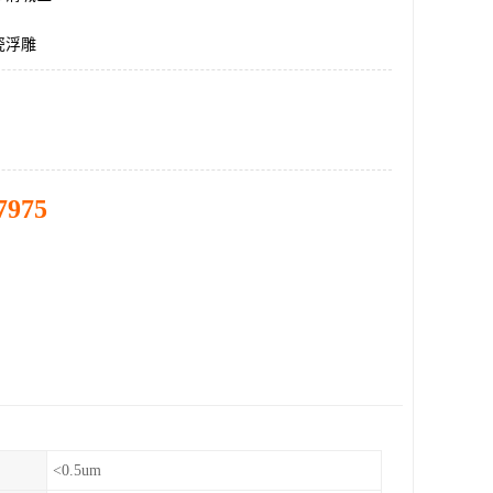
瓷浮雕
7975
<0.5um