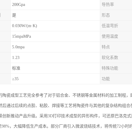
200Gpa
导热率
制
是
形态
0.030W/(m·K)
低温弯折
15mpaMPa
使用温度
5.0mpa
特点
1.23
软化系数
标准
特殊功能
≥35
功能
的陶瓷成型工艺完全参考了对于铝合金、不锈钢等金属材料的加工制程，即
然后通过后续的点胶、粘胶、焊接等工艺将陶瓷件与其他的复杂结构组合
续创新推动产品升级。采用3D打印技术成型的异形构件，可还原巴洛克
升至98%，大幅降低生产成本。部分厂商引入微波烧结技术，将传统72小