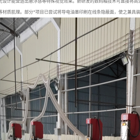
光设计能营造出悬浮感等特殊视觉效果。新研发的数码釉技术可直接将高清图
等材质肌理。部分*项目已尝试将导电油墨印刷在线条隐蔽面，使之兼具