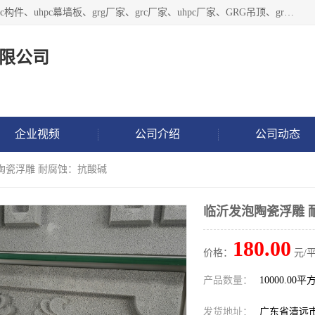
广东饰纪上品建材科技有限公司，主营grg材料、UHPC板、grc构件、uhpc幕墙板、grg厂家、grc厂家、uhpc厂家、GRG吊顶、grg石膏板、grg构件、外墙grc线条、grg造型、grg材料定制，uhpc高性能混凝土，uhpc构件，uhpc镂空挂板，grg材料生产厂家，广东grg厂家，广东grc厂家，联系方式*，2万平厂房，如果您对我公司的产品服务感兴趣，请联系我们。
限公司
企业视频
公司介绍
公司动态
陶瓷浮雕 耐腐蚀：抗酸碱
临沂发泡陶瓷浮雕 
180.00
价格：
元/
产品数量：
10000.00平
发货地址：
广东省清远