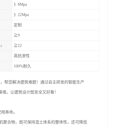
》8Mpa
》22Mpa
定制
≧9
a
≧22
高抗渗性
100%耐久
料，帮您解决建筑难题！通过自主研发的智能生产
幕墙，让建筑设计既安全又好看！
使用寿命。
有机聚合物，既可保持混土体系的整体性，还可降低