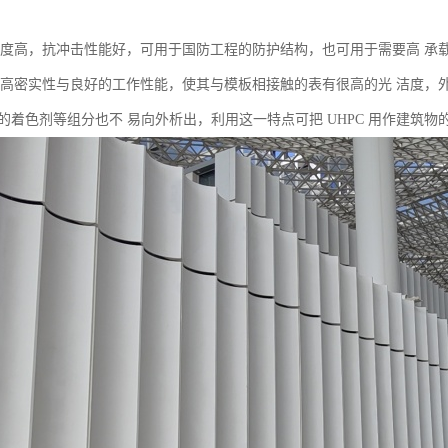
C 强度高，抗冲击性能好，可用于国防工程的防护结构，也可用于需要高 承
 的高密实性与良好的工作性能，使其与模板相接触的表有很高的光 洁度，外
 中的着色剂等组分也不 易向外析出，利用这一特点可把 UHPC 用作建筑