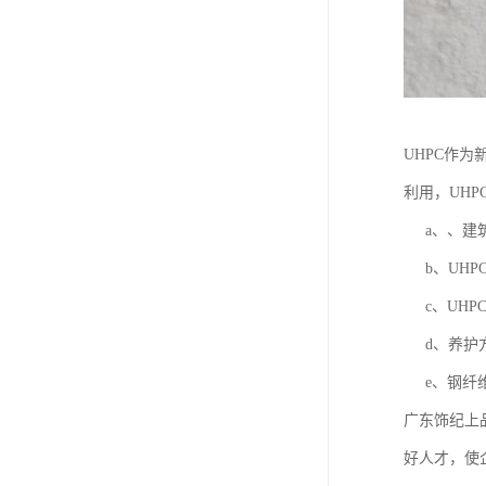
UHPC作
利用，UH
a、、建筑
b、UHP
c、UHP
d、养护方
e、钢纤维
广东饰纪上
好人才，使