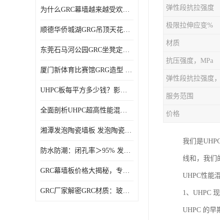
弹性段抗拉强度
为什么GRC幕墙越来越受欢迎？一起来了解GRC幕墙
极限拉伸应变%
顺德华侨城湖GRG吊顶天花GRG材料定制厂家饰纪上品
材质
东莞石马河公园GRC坐凳定制选择广东饰纪上品GRC构件厂家
抗压强度，MPa
厦门新体育比赛馆GRG造型 GRG材料 广东GRG厂家
弹性段抗拉强度，
UHPC板每平方多少钱？影响价格的关键因素解析
服务范围
全面剖析UHPC超高性能混凝土：优势显著，劣势何在？
价格
湘潭发泡陶瓷墙板 发泡陶瓷装饰构件 轻质高强：密度低但抗压强度高
我们是UH
防水防潮：闭孔率＞95% 发泡陶瓷装饰构件 南阳发泡陶瓷厂家
线和，我们
GRC幕墙板价格大揭秘，专业厂家报价助您轻松掌控预算
UHPC性能
GRC厂家解密GRC材质：玻璃纤维与水泥复合，创新建筑新选择
1、UHP
UHPC 