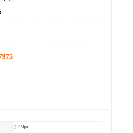
板
7975
》9Mpa