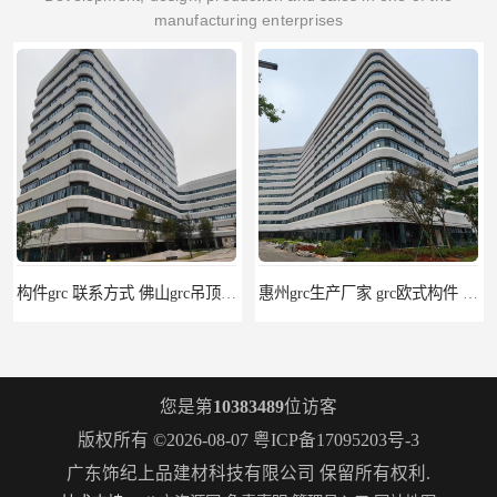
manufacturing enterprises
惠州grc生产厂家 grc欧式构件 20年行业经验
grc水泥构件 湛江grc墙板生产商 生产安装一条龙
您是第
10383489
位访客
版权所有 ©2026-08-07
粤ICP备17095203号-3
广东饰纪上品建材科技有限公司
保留所有权利.