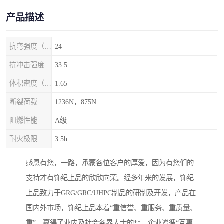
产品描述
抗弯强度（MPa）
24
抗冲击强度（kj/m2）
33.5
体积密度（g/cm3)
1.65
断裂荷载
1236N，875N
阻燃性能
A级
耐火极限
3.5h
感恩有您，一路，承蒙各位客户的厚爱，因为有您们的
支持才有饰纪上品的欣欣向荣。经多年来的发展，饰纪
上品致力于GRG/GRC/UHPC制品的研制及开发，产品在
国内外市场，饰纪上品本着“重信誉、重服务、重质量、
重”，赢得了业内及社会各界人士的**，企业遵循“互惠