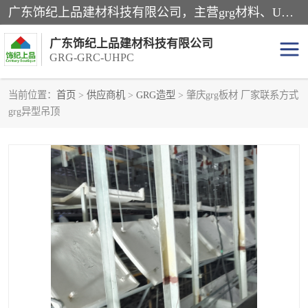
广东饰纪上品建材科技有限公司，主营grg材料、UHPC板、grc构件、uhpc幕墙板、grg厂家、grc厂家、uhpc厂家、GRG吊顶、grg石膏板、grg构件、外墙grc线条、grg造型、grg材料定制，uhpc高性能混凝土，uhpc构件，uhpc镂空挂板，grg材料生产厂家，广东grg厂家，广东grc厂家，联系方式*，2万平厂房，如果您对我公司的产品服务感兴趣，请联系我们。
广东饰纪上品建材科技有限公司
GRG-GRC-UHPC
当前位置：
首页
>
供应商机
>
GRG造型
> 肇庆grg板材 厂家联系方式
grg异型吊顶
GRG构件
GRC构件
UHPC构件
发泡陶瓷装饰构件
GRG造型
GRC厂家
GRG吊顶
GRG材料生产厂家
UHPC幕墙板
GRC树池坐凳
UHPC树池坐凳