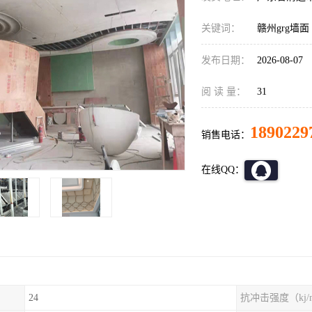
关键词：
赣州grg墙面
发布日期：
2026-08-07
阅 读 量：
31
1890229
销售电话：
在线QQ：
24
抗冲击强度（kj/