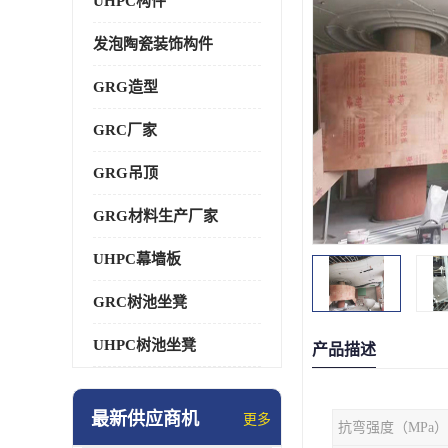
UHPC构件
发泡陶瓷装饰构件
GRG造型
GRC厂家
GRG吊顶
GRG材料生产厂家
UHPC幕墙板
GRC树池坐凳
UHPC树池坐凳
产品描述
最新供应商机
更多
抗弯强度（MPa）