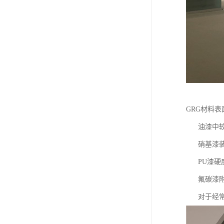
GRG材料
油漆中较常
硝基漆装饰
PU漆硬度
氟碳漆附着
对于经常性