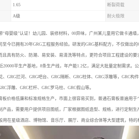
1.65
断裂荷载
A级
耐火极限
自带“母婴级”认证！幼儿园、装修材料，00异味，广州某儿童用它做卡通
司至今已拥有20年GRG工程服务经验。研发的GRG基料配方，不仅做出
而且具有防火、防潮、易安装、易清洗等特点，更符合项目工程建设的要
0000平生产基地，8条生产线，年产能1.2亿，满足大批量定制需求。公
花、GRG拦河、GRG吧台、GRG隔断、GRG柱体、GRG浮雕等，GRC构
GRC浮雕、GRC栏杆、GRC罗马柱、GRC假山等。
膏板价格低廉和标准规格生产，市面上很容易买到，普通石膏板普遍用于个
制产品，需要用户提供项目图纸，厂家根据图纸造型、规格，进行定制生产
一般用在星级酒店、博物馆、音乐厅、展厅、商业综合体等大型建筑，特的