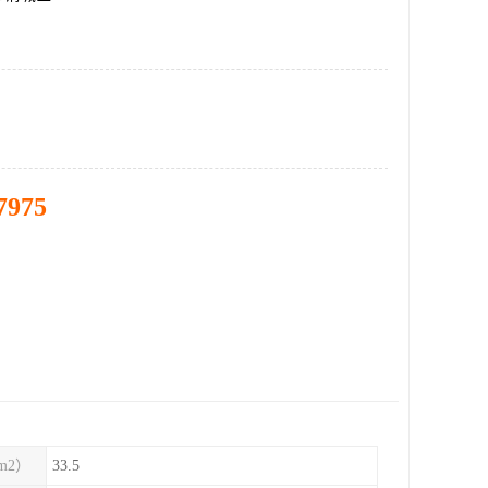
7975
m2）
33.5