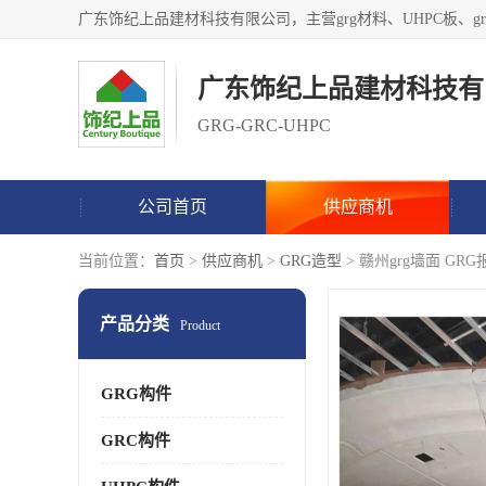
广东饰纪上品建材科技有
GRG-GRC-UHPC
公司首页
供应商机
当前位置：
首页
>
供应商机
>
GRG造型
> 赣州grg墙面 GRG
产品分类
Product
GRG构件
GRC构件