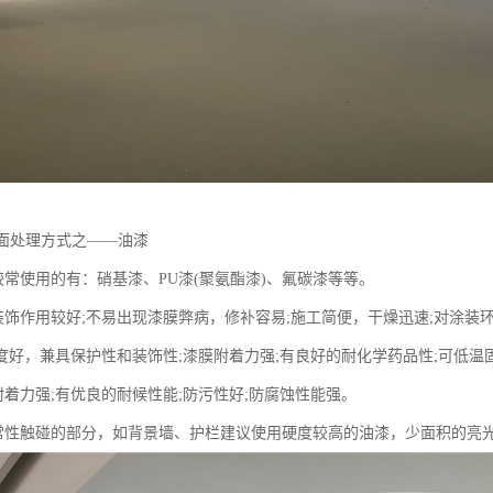
表面处理方式之——油漆
使用的有：硝基漆、PU漆(聚氨酯漆)、氟碳漆等等。
作用较好;不易出现漆膜弊病，修补容易;施工简便，干燥迅速;对涂装环
好，兼具保护性和装饰性;漆膜附着力强;有良好的耐化学药品性;可低温
力强;有优良的耐候性能;防污性好;防腐蚀性能强。
触碰的部分，如背景墙、护栏建议使用硬度较高的油漆，少面积的亮光