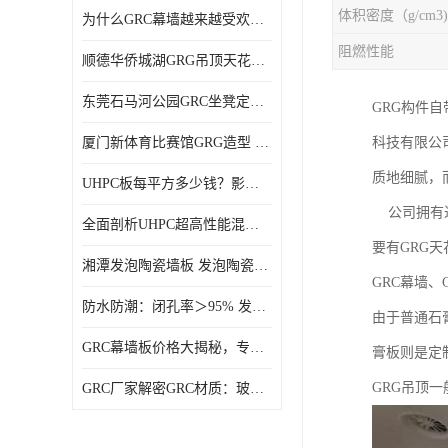
体积密度（g/cm3)
为什么GRC幕墙越来越受欢迎？一起来了解GRC幕墙
阻燃性能
顺德华侨城湖GRG吊顶天花GRG材料定制厂家饰纪上品
东莞石马河公园GRC坐凳定制选择广东饰纪上品GRC构件厂家
GRG构件
厦门新体育比赛馆GRG造型 GRG材料 广东GRG厂家
科技有限公
质地细腻，
UHPC板每平方多少钱？影响价格的关键因素解析
公司拥有近2
全面剖析UHPC超高性能混凝土：优势显著，劣势何在？
要有GRG天
湘潭发泡陶瓷墙板 发泡陶瓷装饰构件 轻质高强：密度低但抗压强度高
GRC幕墙、
防水防潮：闭孔率＞95% 发泡陶瓷装饰构件 南阳发泡陶瓷厂家
由于普通石
GRC幕墙板价格大揭秘，专业厂家报价助您轻松掌控预算
膏板则是定
GRG吊顶
GRC厂家解密GRC材质：玻璃纤维与水泥复合，创新建筑新选择