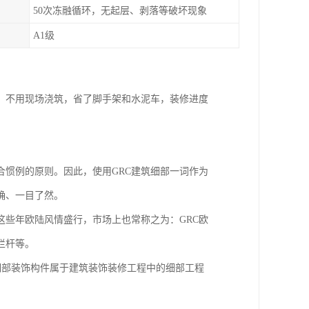
50次冻融循环，无起层、剥落等破坏现象
A1级
，不用现场浇筑，省了脚手架和水泥车，装修进度
惯例的原则。因此，使用GRC建筑细部一词作为
确、一目了然。
些年欧陆风情盛行，市场上也常称之为：GRC欧
瓶栏杆等。
筑细部装饰构件属于建筑装饰装修工程中的细部工程