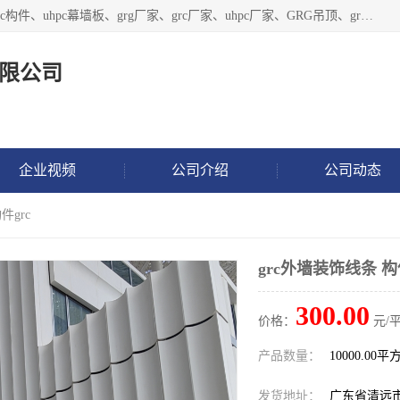
广东饰纪上品建材科技有限公司，主营grg材料、UHPC板、grc构件、uhpc幕墙板、grg厂家、grc厂家、uhpc厂家、GRG吊顶、grg石膏板、grg构件、外墙grc线条、grg造型、grg材料定制，uhpc高性能混凝土，uhpc构件，uhpc镂空挂板，grg材料生产厂家，广东grg厂家，广东grc厂家，联系方式*，2万平厂房，如果您对我公司的产品服务感兴趣，请联系我们。
限公司
企业视频
公司介绍
公司动态
件grc
grc外墙装饰线条 构
300.00
价格：
元/平
产品数量：
10000.00平
发货地址：
广东省清远