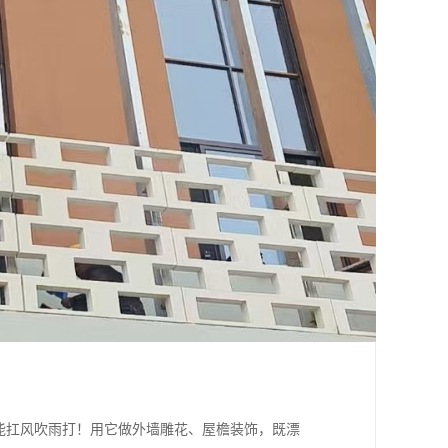
得能扛风吹雨打！用它做外墙雕花、屋檐装饰，既漂