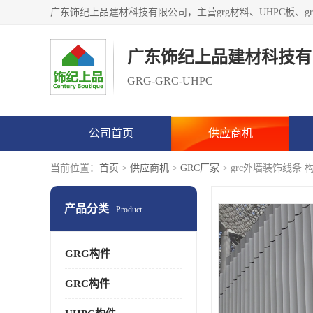
广东饰纪上品建材科技有
GRG-GRC-UHPC
公司首页
供应商机
当前位置：
首页
>
供应商机
>
GRC厂家
> grc外墙装饰线条 构
产品分类
Product
GRG构件
GRC构件