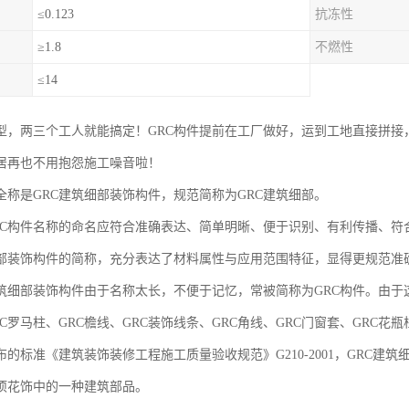
≤0.123
抗冻性
≥1.8
不燃性
≤14
型，两三个工人就能搞定！GRC构件提前在工厂做好，运到工地直接拼接
居再也不用抱怨施工噪音啦！
，全称是GRC建筑细部装饰构件，规范简称为GRC建筑细部。
构件名称的命名应符合准确表达、简单明晰、便于识别、有利传播、符合
细部装饰构件的简称，充分表达了材料属性与应用范围特征，显得更规范准
细部装饰构件由于名称太长，不便于记忆，常被简称为GRC构件。由于这
C罗马柱、GRC檐线、GRC装饰线条、GRC角线、GRC门窗套、GRC花
标准《建筑装饰装修工程施工质量验收规范》G210-2001，GRC建
项花饰中的一种建筑部品。