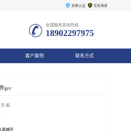
资质认证
实名商家
全国服务咨询热线:
18902297975
客户案例
联系方式
件grc
方 起
方
市清城区