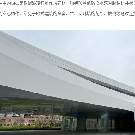
中的GRC是耐碱玻璃纤维作增强材，硫铝酸盐低碱度水泥为胶结材并掺
的空心构件，常见于欧式建筑的窗套、柱、女儿墙的花瓶、檐线等通过连