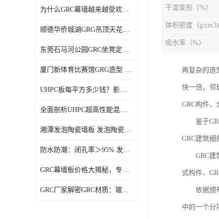
干湿变形（%）
为什么GRC幕墙越来越受欢迎？一起来了解GRC幕墙
体积密度（g/cm3)
顺德华侨城湖GRG吊顶天花GRG材料定制厂家饰纪上品
吸水率（%）
东莞石马河公园GRC坐凳定制选择广东饰纪上品GRC构件厂家
厦门新体育比赛馆GRG造型 GRG材料 广东GRG厂家
再复杂的造
快一倍，邻
UHPC板每平方多少钱？影响价格的关键因素解析
GRC构件
全面剖析UHPC超高性能混凝土：优势显著，劣势何在？
鉴于GRC
湘潭发泡陶瓷墙板 发泡陶瓷装饰构件 轻质高强：密度低但抗压强度高
GRC建筑
防水防潮：闭孔率＞95% 发泡陶瓷装饰构件 南阳发泡陶瓷厂家
GRC建筑
GRC幕墙板价格大揭秘，专业厂家报价助您轻松掌控预算
式构件、GR
GRC厂家解密GRC材质：玻璃纤维与水泥复合，创新建筑新选择
依据颁布的
中的一个分