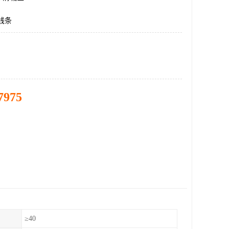
饰线条
7975
）
≥40