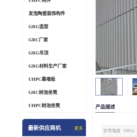
UHPC构件
发泡陶瓷装饰构件
GRG造型
GRC厂家
GRG吊顶
GRG材料生产厂家
UHPC幕墙板
GRC树池坐凳
UHPC树池坐凳
产品描述
最新供应商机
更多
抗弯强度（MPa）