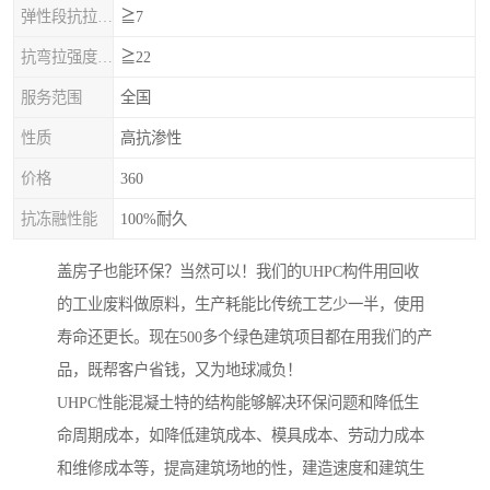
弹性段抗拉强度，MPa
≧7
抗弯拉强度，MPa
≧22
服务范围
全国
性质
高抗渗性
价格
360
抗冻融性能
100%耐久
盖房子也能环保？当然可以！我们的UHPC构件用回收
的工业废料做原料，生产耗能比传统工艺少一半，使用
寿命还更长。现在500多个绿色建筑项目都在用我们的产
品，既帮客户省钱，又为地球减负！
UHPC性能混凝土特的结构能够解决环保问题和降低生
命周期成本，如降低建筑成本、模具成本、劳动力成本
和维修成本等，提高建筑场地的性，建造速度和建筑生