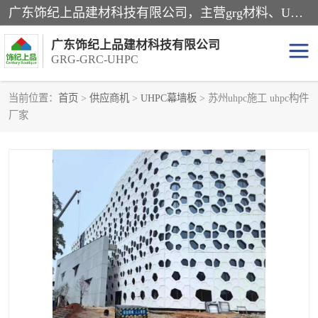
广东饰纪上品建材科技有限公司，主营grg材料、UHPC板、grc构件、uhpc幕墙板、grg厂家、grc厂家、uhpc厂家、GRG吊顶、grg石膏板、grg构件、外墙grc线条、grg造型、grg材料定制，uhpc高性能混凝土，uhpc构件，uhpc镂空挂板，grg材料生产厂家，广东grg厂家，广东grc厂家，联系方式*，2万平厂房，如果您对我公司的产品服务感兴趣，请联系我们。
广东饰纪上品建材科技有限公司
GRG-GRC-UHPC
当前位置：
首页
>
供应商机
>
UHPC幕墙板
> 苏州uhpc施工 uhpc构件
厂家
GRG构件
GRC构件
UHPC构件
发泡陶瓷装饰构件
GRG造型
GRC厂家
GRG吊顶
GRG材料生产厂家
UHPC幕墙板
GRC树池坐凳
UHPC树池坐凳