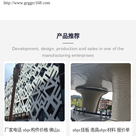
http://www.grggrc168.com
产品推荐
Development, design, production and sales in one of the
manufacturing enterprises
厂家电话 uhpc构件价格 佛山uhpc工厂
uhpc挂板 南昌uhpc材料 报价单