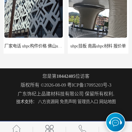
uhpc挂板 南昌uhpc材料 报价单
构件grc 联系方式 佛山grc吊顶厂家
您是第
10442405
位访客
版权所有 ©2026-08-09
粤ICP备17095203号-3
广东饰纪上品建材科技有限公司
保留所有权利.
技术支持：
八方资源网
免责声明
管理员入口
网站地图
惠州grc生产厂家 grc欧式构件 20年行业经验
grc水泥构件 湛江grc墙板生产商 生产安装一条龙