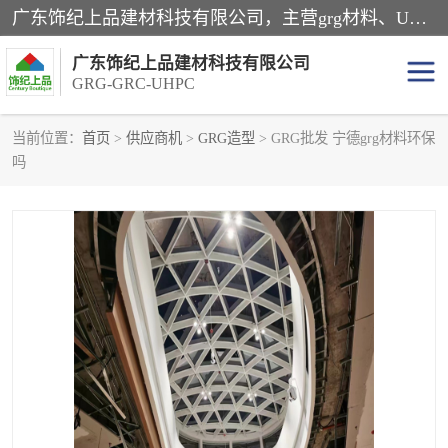
广东饰纪上品建材科技有限公司，主营grg材料、UHPC板、grc构件、uhpc幕墙板、grg厂家、grc厂家、uhpc厂家、GRG吊顶、grg石膏板、grg构件、外墙grc线条、grg造型、grg材料定制，uhpc高性能混凝土，uhpc构件，uhpc镂空挂板，grg材料生产厂家，广东grg厂家，广东grc厂家，联系方式*，2万平厂房，如果您对我公司的产品服务感兴趣，请联系我们。
广东饰纪上品建材科技有限公司
GRG-GRC-UHPC
当前位置：
首页
>
供应商机
>
GRG造型
> GRG批发 宁德grg材料环保
吗
GRG构件
GRC构件
UHPC构件
发泡陶瓷装饰构件
GRG造型
GRC厂家
GRG吊顶
GRG材料生产厂家
UHPC幕墙板
GRC树池坐凳
UHPC树池坐凳