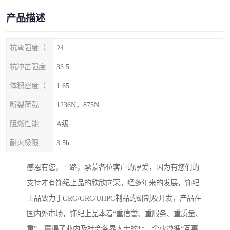
产品描述
抗弯强度（MPa）
24
抗冲击强度（kj/m2）
33.5
体积密度（g/cm3)
1.65
断裂荷载
1236N，875N
阻燃性能
A级
耐火极限
3.5h
感恩有您，一路，承蒙各位客户的厚爱，因为有您们的
支持才有饰纪上品的欣欣向荣。经多年来的发展，饰纪
上品致力于GRG/GRC/UHPC制品的研制及开发，产品在
国内外市场，饰纪上品本着“重信誉、重服务、重质量、
重”，赢得了业内及社会各界人士的**，企业遵循“互惠