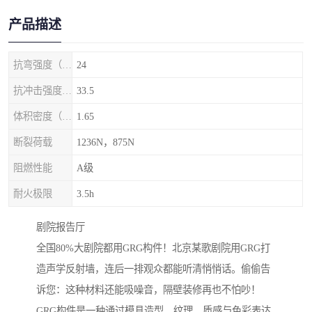
产品描述
抗弯强度（MPa）
24
抗冲击强度（kj/m2）
33.5
体积密度（g/cm3)
1.65
断裂荷载
1236N，875N
阻燃性能
A级
耐火极限
3.5h
剧院‌报告厅
全国80%大剧院都用GRG构件！北京某歌剧院用GRG打
造声学反射墙，连后一排观众都能听清悄悄话。偷偷告
诉您：这种材料还能吸噪音，隔壁装修再也不怕吵！
GRG构件是一种通过模具造型、纹理、质感与色彩表达