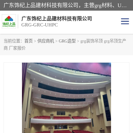
广东饰纪上品建材科技有限公司，主营grg材料、UHPC板、grc构件、uhpc幕墙板、grg厂家、grc厂家、uhpc厂家、GRG吊顶、grg石膏板、grg构件、外墙grc线条、grg造型、grg材料定制，uhpc高性能混凝土，uhpc构件，uhpc镂空挂板，grg材料生产厂家，广东grg厂家，广东grc厂家，联系方式*，2万平厂房，如果您对我公司的产品服务感兴趣，请联系我们。
广东饰纪上品建材科技有限公司
GRG-GRC-UHPC
当前位置：
首页
>
供应商机
>
GRG造型
> grg装饰吊顶 grg吊顶生产
商 厂家报价
GRG构件
GRC构件
UHPC构件
发泡陶瓷装饰构件
GRG造型
GRC厂家
GRG吊顶
GRG材料生产厂家
UHPC幕墙板
GRC树池坐凳
UHPC树池坐凳