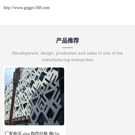
http://www.grggrc168.com
产品推荐
Development, design, production and sales in one of the
manufacturing enterprises
厂家电话 uhpc构件价格 佛山uhpc工厂
uhpc挂板 南昌uhpc材料 报价单