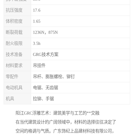
抗压强度
17.6
体积密度
1.65
断裂荷载
1236N，875N
耐火极限
3.5h
技术准备
GRG技术方案
材料要求
吊挂件
零配件
吊杆、膨胀螺栓、铆钉
电动机具
电锯、无齿锯
机具
拉铆、手锯
阳江GRC浮雕艺术：建筑美学与工艺的**交融
在当代建筑设计的广阔领域中，材料的选择往往决定了
空间的格调与气质。广东饰纪上品建材科技有限公司，