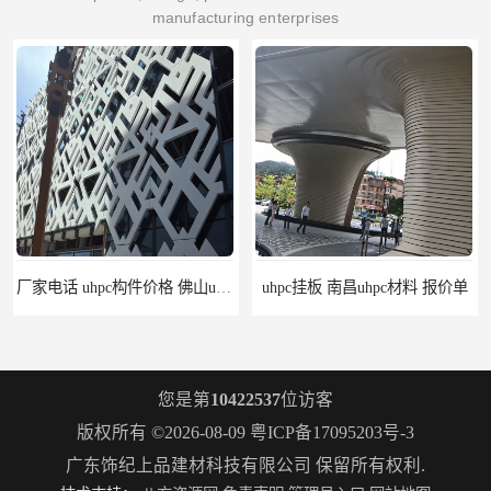
manufacturing enterprises
厂家电话 uhpc构件价格 佛山uhpc工厂
uhpc挂板 南昌uhpc材料 报价单
您是第
10422537
位访客
版权所有 ©2026-08-09
粤ICP备17095203号-3
广东饰纪上品建材科技有限公司
保留所有权利.