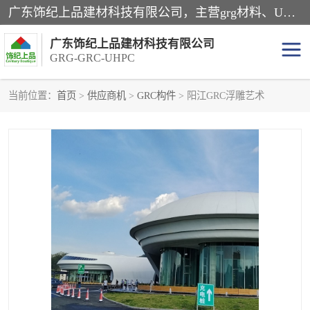
广东饰纪上品建材科技有限公司，主营grg材料、UHPC板、grc构件、uhpc幕墙板、grg厂家、grc厂家、uhpc厂家、GRG吊顶、grg石膏板、grg构件、外墙grc线条、grg造型、grg材料定制，uhpc高性能混凝土，uhpc构件，uhpc镂空挂板，grg材料生产厂家，广东grg厂家，广东grc厂家，联系方式*，2万平厂房，如果您对我公司的产品服务感兴趣，请联系我们。
广东饰纪上品建材科技有限公司
GRG-GRC-UHPC
当前位置：
首页
>
供应商机
>
GRC构件
> 阳江GRC浮雕艺术
GRG构件
GRC构件
UHPC构件
发泡陶瓷装饰构件
GRG造型
GRC厂家
GRG吊顶
GRG材料生产厂家
UHPC幕墙板
GRC树池坐凳
UHPC树池坐凳