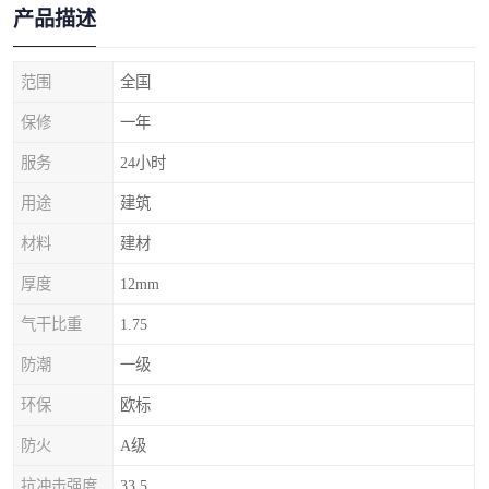
产品描述
范围
全国
保修
一年
服务
24小时
用途
建筑
材料
建材
厚度
12mm
气干比重
1.75
防潮
一级
环保
欧标
防火
A级
抗冲击强度
33.5