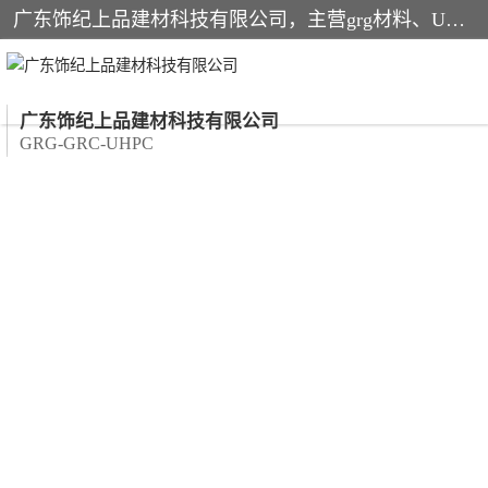
广东饰纪上品建材科技有限公司，主营grg材料、UHPC板、grc构件、uhpc幕墙板、grg厂家、grc厂家、uhpc厂家、GRG吊顶、grg石膏板、grg构件、外墙grc线条、grg造型、grg材料定制，uhpc高性能混凝土，uhpc构件，uhpc镂空挂板，grg材料生产厂家，广东grg厂家，广东grc厂家，联系方式*，2万平厂房，如果您对我公司的产品服务感兴趣，请联系我们。
广东饰纪上品建材科技有限公司
GRG-GRC-UHPC