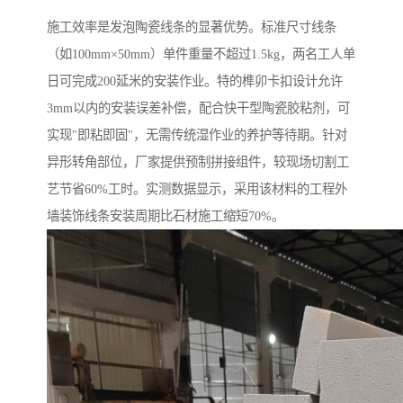
施工效率是发泡陶瓷线条的显著优势。标准尺寸线条
（如100mm×50mm）单件重量不超过1.5kg，两名工人单
日可完成200延米的安装作业。特的榫卯卡扣设计允许
3mm以内的安装误差补偿，配合快干型陶瓷胶粘剂，可
实现"即粘即固"，无需传统湿作业的养护等待期。针对
异形转角部位，厂家提供预制拼接组件，较现场切割工
艺节省60%工时。实测数据显示，采用该材料的工程外
墙装饰线条安装周期比石材施工缩短70%。