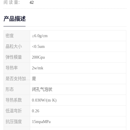
阅 读 量：
42
产品描述
密度
≥6.0g/cm
晶粒大小
<0.5um
弹性模量
200Gpa
导热率
2w/mk
是否支持加工定制
是
形态
闭孔气泡状
导热系数
0.030W/(m·K)
低温弯折
0.26
抗压强度
15mpaMPa