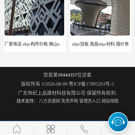
厂家电话 uhpc构件价格 佛山uhpc工厂
uhpc挂板 南昌uhpc材料 报价单
您是第
10444357
位访客
版权所有 ©2026-08-09
粤ICP备17095203号-3
广东饰纪上品建材科技有限公司
保留所有权利.
技术支持：
八方资源网
免责声明
管理员入口
网站地图
构件grc 联系方式 佛山grc吊顶厂家
惠州grc生产厂家 grc欧式构件 20年行业经验