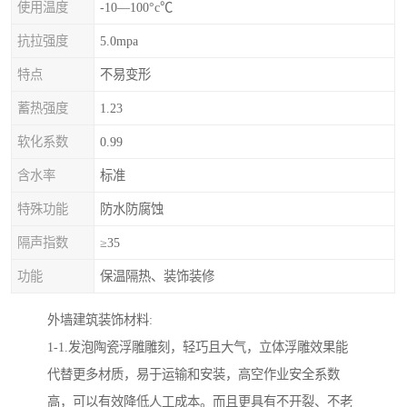
使用温度
-10—100°c℃
抗拉强度
5.0mpa
特点
不易变形
蓄热强度
1.23
软化系数
0.99
含水率
标准
特殊功能
防水防腐蚀
隔声指数
≥35
功能
保温隔热、装饰装修
外墙建筑装饰材料:
1-1.发泡陶瓷浮雕雕刻，轻巧且大气，立体浮雕效果能
代替更多材质，易于运输和安装，高空作业安全系数
高，可以有效降低人工成本。而且更具有不开裂、不老