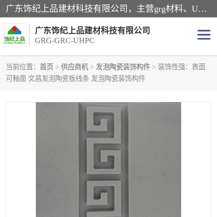
广东饰纪上品建材科技有限公司，主营grg材料、UHPC板、grc构件、uhpc幕墙板、grg厂家、grc厂家、uhpc厂家、GRG吊顶、grg石膏板、grg构件、外墙grc线条、grg造型、grg材料定制，uhpc高性能混凝土，uhpc构件，uhpc镂空挂板，grg材料生产厂家，广东grg厂家，广东grc厂家，联系方式*，2万平厂房，如果您对我公司的产品服务感兴趣，请联系我们。
广东饰纪上品建材科技有限公司
GRG-GRC-UHPC
当前位置：
首页
>
供应商机
>
发泡陶瓷装饰构件
> 装饰性强：表面
可釉面 文昌发泡陶瓷板线条 发泡陶瓷装饰构件
GRG构件
GRC构件
UHPC构件
发泡陶瓷装饰构件
GRG造型
GRC厂家
GRG吊顶
GRG材料生产厂家
UHPC幕墙板
GRC树池坐凳
UHPC树池坐凳