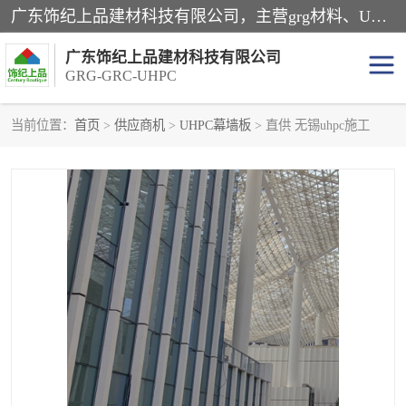
广东饰纪上品建材科技有限公司，主营grg材料、UHPC板、grc构件、uhpc幕墙板、grg厂家、grc厂家、uhpc厂家、GRG吊顶、grg石膏板、grg构件、外墙grc线条、grg造型、grg材料定制，uhpc高性能混凝土，uhpc构件，uhpc镂空挂板，grg材料生产厂家，广东grg厂家，广东grc厂家，联系方式*，2万平厂房，如果您对我公司的产品服务感兴趣，请联系我们。
广东饰纪上品建材科技有限公司
GRG-GRC-UHPC
当前位置：
首页
>
供应商机
>
UHPC幕墙板
> 直供 无锡uhpc施工
GRG构件
GRC构件
UHPC构件
发泡陶瓷装饰构件
GRG造型
GRC厂家
GRG吊顶
GRG材料生产厂家
UHPC幕墙板
GRC树池坐凳
UHPC树池坐凳