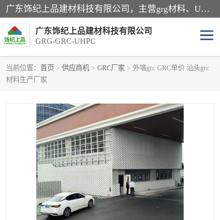
广东饰纪上品建材科技有限公司，主营grg材料、UHPC板、grc构件、uhpc幕墙板、grg厂家、grc厂家、uhpc厂家、GRG吊顶、grg石膏板、grg构件、外墙grc线条、grg造型、grg材料定制，uhpc高性能混凝土，uhpc构件，uhpc镂空挂板，grg材料生产厂家，广东grg厂家，广东grc厂家，联系方式*，2万平厂房，如果您对我公司的产品服务感兴趣，请联系我们。
广东饰纪上品建材科技有限公司
GRG-GRC-UHPC
当前位置：
首页
>
供应商机
>
GRC厂家
> 外墙grc GRC单价 汕头grc
材料生产厂家
GRG构件
GRC构件
UHPC构件
发泡陶瓷装饰构件
GRG造型
GRC厂家
GRG吊顶
GRG材料生产厂家
UHPC幕墙板
GRC树池坐凳
UHPC树池坐凳