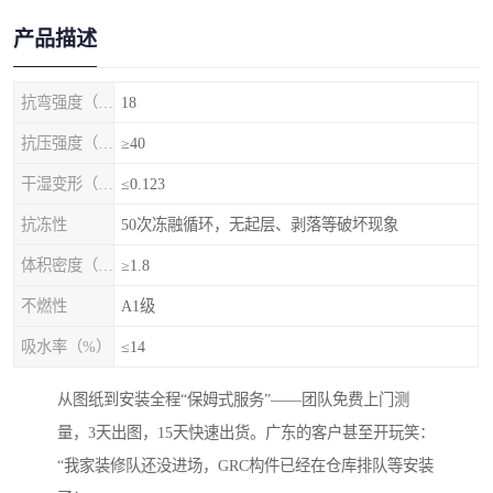
产品描述
抗弯强度（MPa）
18
抗压强度（MPa）
≥40
干湿变形（%）
≤0.123
抗冻性
50次冻融循环，无起层、剥落等破坏现象
体积密度（g/cm3)
≥1.8
不燃性
A1级
吸水率（%）
≤14
从图纸到安装全程“保姆式服务”——团队免费上门测
量，3天出图，15天快速出货。广东的客户甚至开玩笑：
“我家装修队还没进场，GRC构件已经在仓库排队等安装