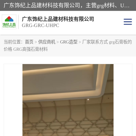
广东饰纪上品建材科技有限公司，主营grg材料、UHPC板、grc构件、uhpc幕墙板、grg厂家、grc厂家、uhpc厂家、GRG吊顶、grg石膏板、grg构件、外墙grc线条、grg造型、grg材料定制，uhpc高性能混凝土，uhpc构件，uhpc镂空挂板，grg材料生产厂家，广东grg厂家，广东grc厂家，联系方式*，2万平厂房，如果您对我公司的产品服务感兴趣，请联系我们。
广东饰纪上品建材科技有限公司
GRG-GRC-UHPC
当前位置：
首页
>
供应商机
>
GRG造型
> 厂家联系方式 grg石膏板的
价格 GRG高强石膏材料
GRG构件
GRC构件
UHPC构件
发泡陶瓷装饰构件
GRG造型
GRC厂家
GRG吊顶
GRG材料生产厂家
UHPC幕墙板
GRC树池坐凳
UHPC树池坐凳