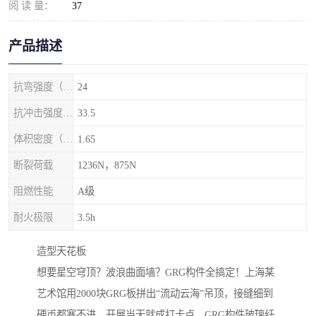
阅 读 量：
37
产品描述
抗弯强度（MPa）
24
抗冲击强度（kj/m2）
33.5
体积密度（g/cm3)
1.65
断裂荷载
1236N，875N
阻燃性能
A级
耐火极限
3.5h
‌造型天花板‌
想要星空穹顶？波浪曲面墙？GRG构件全搞定！上海某
艺术馆用2000块GRG板拼出“流动云海”吊顶，接缝细到
硬币都塞不进，开展当天就成打卡点。GRG构件玻璃纤