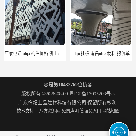
厂家电话 uhpc构件价格 佛山uhpc工厂
uhpc挂板 南昌uhpc材料 报价单
您是第
10432769
位访客
版权所有 ©2026-08-09
粤ICP备17095203号-3
广东饰纪上品建材科技有限公司
保留所有权利.
技术支持：
八方资源网
免责声明
管理员入口
网站地图
构件grc 联系方式 佛山grc吊顶厂家
惠州grc生产厂家 grc欧式构件 20年行业经验