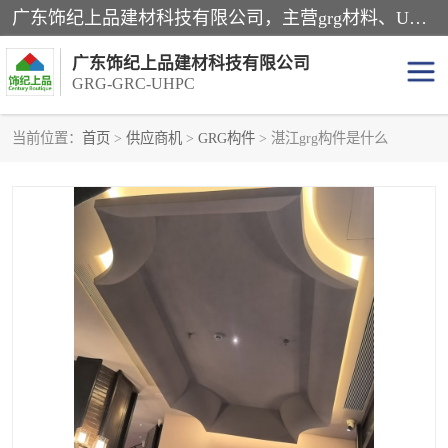
广东饰纪上品建材科技有限公司，主营grg材料、UHPC板、grc构件、uhpc幕墙板、grg厂家、grc厂家、uhpc厂家、GRG吊顶、grg石膏板、grg构件、外墙grc线条、grg造型、grg材料定制，uhpc高性能混凝土，uhpc构件，uhpc镂空挂板，grg材料生产厂家，广东grg厂家，广东grc厂家，联系方式*，2万平厂房，如果您对我公司的产品服务感兴趣，请联系我们。
广东饰纪上品建材科技有限公司
GRG-GRC-UHPC
当前位置：
首页
>
供应商机
>
GRG构件
> 湛江grg构件是什么
GRG构件
GRC构件
UHPC构件
发泡陶瓷装饰构件
GRG造型
GRC厂家
GRG吊顶
GRG材料生产厂家
UHPC幕墙板
GRC树池坐凳
UHPC树池坐凳