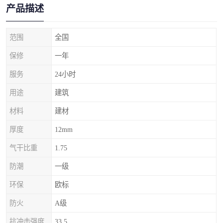
产品描述
范围
全国
保修
一年
服务
24小时
用途
建筑
材料
建材
厚度
12mm
气干比重
1.75
防潮
一级
环保
欧标
防火
A级
抗冲击强度
33.5