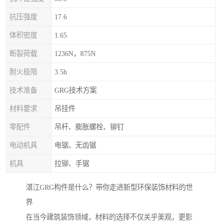
抗压强度
17.6
体积密度
1.65
断裂荷载
1236N，875N
耐火极限
3.5h
技术准备
GRG技术方案
材料要求
吊挂件
零配件
吊杆、膨胀螺栓、铆钉
电动机具
电锯、无齿锯
机具
拉铆、手锯
湛江GRG构件是什么？带你走进新型环保装饰材料的世
界
在当今建筑装饰领域，材料的选择不仅关乎美观，更影