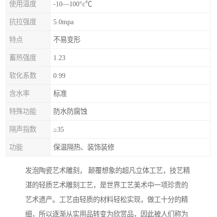
使用温度
-10—100°c℃
抗拉强度
5.0mpa
特点
不易变形
蓄热强度
1.23
软化系数
0.99
含水率
标准
特殊功能
防水防腐蚀
隔声指数
≥35
功能
保温隔热、装饰装修
发泡陶瓷艺术雕刻， 颠覆想象的超凡立体工艺，技艺精
湛的轻质艺术雕刻工艺，是世界工艺美术中一项珍贵的
艺术遗产。工艺由轻质的材料轻松实现，做工十分的精
细，所以逐渐从实用品转变为欣赏品，因此被人们称为