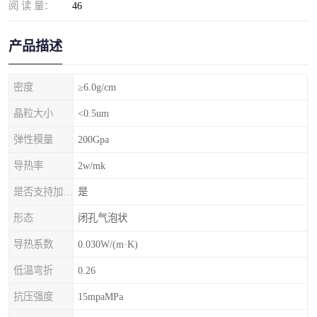
阅 读 量：
46
产品描述
密度
≥6.0g/cm
晶粒大小
<0.5um
弹性模量
200Gpa
导热率
2w/mk
是否支持加工定制
是
形态
闭孔气泡状
导热系数
0.030W/(m·K)
低温弯折
0.26
抗压强度
15mpaMPa