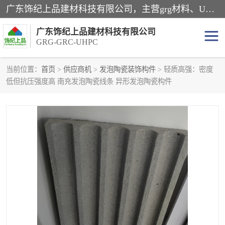
广东饰纪上品建材科技有限公司，主营grg材料、UHPC板、grc构件、uhpc幕墙板、grg厂家、grc厂家、uhpc厂家、GRG吊顶、grg石膏板、grg构件、外墙grc线条、grg造型、grg材料定制，uhpc高性能混凝土，uhpc构件，uhpc镂空挂板，grg材料生产厂家，广东grg厂家，广东grc厂家，联系方式*，2万平厂房，如果您对我公司的产品服务感兴趣，请联系我们。
广东饰纪上品建材科技有限公司
GRG-GRC-UHPC
当前位置：
首页
>
供应商机
>
发泡陶瓷装饰构件
> 轻质高强：密度
低但抗压强度高 南充发泡陶瓷线条 异形发泡陶瓷构件
GRG构件
GRC构件
UHPC构件
发泡陶瓷装饰构件
GRG造型
GRC厂家
GRG吊顶
GRG材料生产厂家
UHPC幕墙板
GRC树池坐凳
UHPC树池坐凳