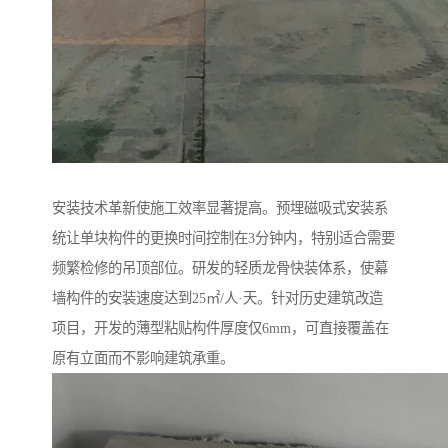
安装技术革新使施工效率显著提高。预埋磁吸式安装系
统让单块构件的更换时间控制在3分钟内，特别适合需要
频繁检修的吊顶部位。研发的轻质龙骨快装体系，使幕
墙构件的安装速度达到25㎡/人·天。针对历史建筑改造
项目，开发的薄型粘贴构件厚度仅6mm，可直接覆盖在
原有立面而不影响建筑承重。