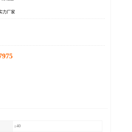
杆实力厂家
7975
）
≥40