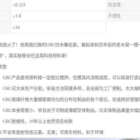
≤0.123
抗冻性
≥1.8
不燃性
≤14
改造火了！他用我们做的GRC仿木雕花窗，看起来和百年前的老木窗一模
命”，其实秘密全在这高科技材料里！
优势
造型，GRC产品是将原料按一定配比搅拌，在模具内浇筑成型，可以轻易打
方便，GRC可大块生产分割，安装方法简便多样，且全部为工厂预制，大大
防火，GRC玻璃纤维大量细密面均匀的分布在制品的各个部位，形成网状增
高强，GRC本身密度小、并且由于可制成薄壁空体制品，比实体制品重量大幅
用，GRC耐候性，10年以上依然坚实如新
，GRC不含有放射性核元素，无害；可再生材料，利于环保