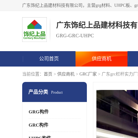
广东饰纪上品建材科技有
GRG-GRC-UHPC
公司首页
供应商机
当前位置：
首页
>
供应商机
>
GRC厂家
> 广东grc栏杆实力
产品分类
Product
GRG构件
GRC构件