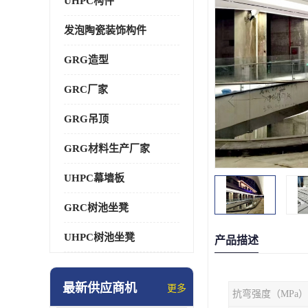
UHPC构件
发泡陶瓷装饰构件
GRG造型
GRC厂家
GRG吊顶
GRG材料生产厂家
UHPC幕墙板
GRC树池坐凳
UHPC树池坐凳
产品描述
最新供应商机
更多
抗弯强度（MPa）