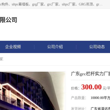
广东饰纪上品建材科技有限公司，主营grg材料、UHPC板、grc构件、uhpc幕墙板、grg厂家、grc厂家、uhpc厂家、GRG吊顶、grg石膏板、grg构件、外墙grc线条、grg造型、grg材料定制，uhpc高性能混凝土，uhpc构件，uhpc镂空挂板，grg材料生产厂家，广东grg厂家，广东grc厂家，联系方式*，2万平厂房，如果您对我公司的产品服务感兴趣，请联系我们。
限公司
企业视频
公司介绍
公司动态
厂家
广东grc栏杆实力厂
300.00
价格：
元/平
产品数量：
10000.00平
发货地址：
广东省清远