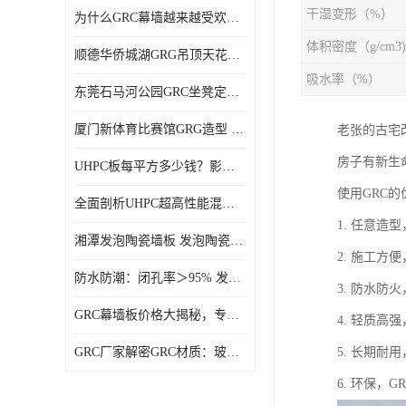
干湿变形（%）
为什么GRC幕墙越来越受欢迎？一起来了解GRC幕墙
体积密度（g/cm3)
顺德华侨城湖GRG吊顶天花GRG材料定制厂家饰纪上品
吸水率（%）
东莞石马河公园GRC坐凳定制选择广东饰纪上品GRC构件厂家
厦门新体育比赛馆GRG造型 GRG材料 广东GRG厂家
老张的古宅
房子有新生
UHPC板每平方多少钱？影响价格的关键因素解析
使用GRC的
全面剖析UHPC超高性能混凝土：优势显著，劣势何在？
1. 任意
湘潭发泡陶瓷墙板 发泡陶瓷装饰构件 轻质高强：密度低但抗压强度高
2. 施工
防水防潮：闭孔率＞95% 发泡陶瓷装饰构件 南阳发泡陶瓷厂家
3. 防水
GRC幕墙板价格大揭秘，专业厂家报价助您轻松掌控预算
4. 轻质
GRC厂家解密GRC材质：玻璃纤维与水泥复合，创新建筑新选择
5. 长期耐
6. 环保