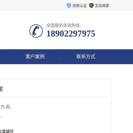
资质认证
实名商家
全国服务咨询热线:
18902297975
客户案例
联系方式
家
方 起
方
市清城区