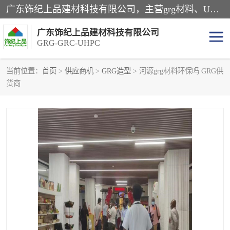
广东饰纪上品建材科技有限公司，主营grg材料、UHPC板、grc构件、uhpc幕墙板、grg厂家、grc厂家、uhpc厂家、GRG吊顶、grg石膏板、grg构件、外墙grc线条、grg造型、grg材料定制，uhpc高性能混凝土，uhpc构件，uhpc镂空挂板，grg材料生产厂家，广东grg厂家，广东grc厂家，联系方式*，2万平厂房，如果您对我公司的产品服务感兴趣，请联系我们。
广东饰纪上品建材科技有限公司
GRG-GRC-UHPC
当前位置：
首页
>
供应商机
>
GRG造型
> 河源grg材料环保吗 GRG供
货商
GRG构件
GRC构件
UHPC构件
发泡陶瓷装饰构件
GRG造型
GRC厂家
GRG吊顶
GRG材料生产厂家
UHPC幕墙板
GRC树池坐凳
UHPC树池坐凳