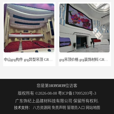
中山grg构件 grg异型吊顶 GRG供货商
grg吊顶价格 grg装饰材料 GRG报价单
您是第
10395039
位访客
版权所有 ©2026-08-08
粤ICP备17095203号-3
广东饰纪上品建材科技有限公司
保留所有权利.
技术支持：
八方资源网
免责声明
管理员入口
网站地图