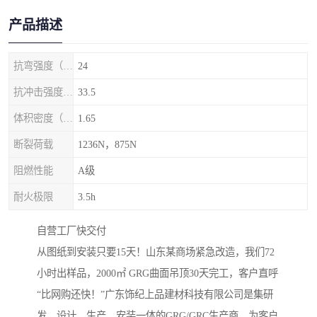
产品描述
抗弯强度（MPa）
24
抗冲击强度（kj/m2）
33.5
体积密度（g/cm3)
1.65
断裂荷载
1236N，875N
阻燃性能
A级
耐火极限
3.5h
自营工厂快交付‌
从图纸到安装只要15天！山东某商场紧急改造，我们72
小时出样品，2000㎡ GRG曲面吊顶30天完工，客户直呼
“比网购还快！”广东饰纪上品建材科技有限公司是集研
发、设计、生产、安装一体的GRG/GRC生产商，为客户