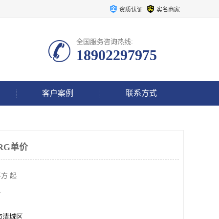
资质认证
实名商家
全国服务咨询热线:
18902297975
客户案例
联系方式
RG单价
方 起
方
市清城区