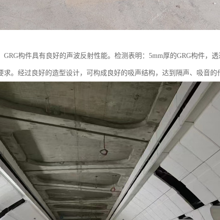
GRG构件具有良好的声波反射性能。检测表明：5mm厚的GRG构件，透过损失500
要求。经过良好的造型设计，可构成良好的吸声结构，达到隔声、吸音的