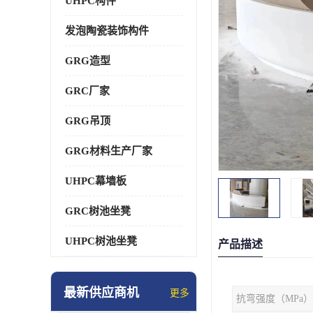
UHPC构件
发泡陶瓷装饰构件
GRG造型
GRC厂家
GRG吊顶
GRG材料生产厂家
UHPC幕墙板
GRC树池坐凳
UHPC树池坐凳
产品描述
最新供应商机
更多
抗弯强度（MPa）