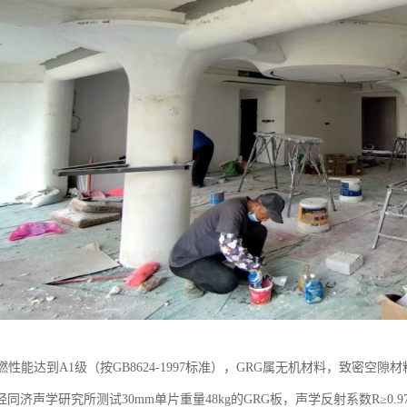
燃性能达到A1级（按GB8624-1997标准），GRG属无机材料，致密空
同济声学研究所测试30mm单片重量48kg的GRG板，声学反射系数R≥0