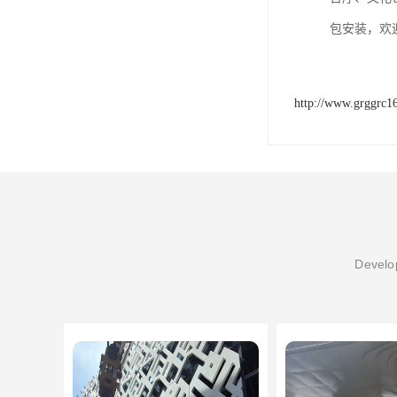
包安装，欢
http://www.grggrc1
Develop