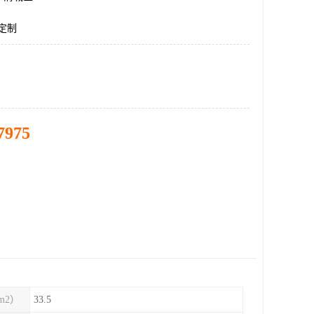
花定制
7975
m2）
33.5