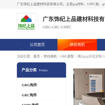
广东饰纪上品建材科技有
GRG-GRC-UHPC
公司首页
供应商机
当前位置：
首页
>
供应商机
>
GRG造型
> 佛山grg天花定制 
产品分类
Product
GRG构件
GRC构件