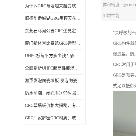
体积密度（g/cm3)
为什么GRC幕墙越来越受欢迎？一起来了解GRC幕墙
阻燃性能
顺德华侨城湖GRG吊顶天花GRG材料定制厂家饰纪上品
东莞石马河公园GRC坐凳定制选择广东饰纪上品GRC构件厂家
‌“会呼吸的石
厦门新体育比赛馆GRG造型 GRG材料 广东GRG厂家
GRG构件
做造型，防
UHPC板每平方多少钱？影响价格的关键因素解析
GRG常用
全面剖析UHPC超高性能混凝土：优势显著，劣势何在？
GRG是预
湘潭发泡陶瓷墙板 发泡陶瓷装饰构件 轻质高强：密度低但抗压强度高
式足以抵御
防水防潮：闭孔率＞95% 发泡陶瓷装饰构件 南阳发泡陶瓷厂家
GRC幕墙板价格大揭秘，专业厂家报价助您轻松掌控预算
GRC厂家解密GRC材质：玻璃纤维与水泥复合，创新建筑新选择