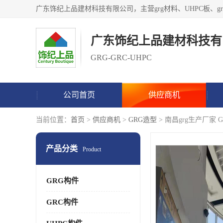
广东饰纪上品建材科技有
GRG-GRC-UHPC
公司首页
供应商机
当前位置：
首页
>
供应商机
>
GRG造型
> 南昌grg生产厂家 
产品分类
Product
GRG构件
GRC构件