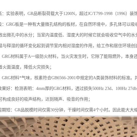
高：实验表明，GR品断裂荷载大于1200N，超过JC/T799-1998（1996
会呼吸：GRG板是一种有大量微孔结构的板材，在自然环境中，多孔体可以
放出微孔中的水分；当室内温度低、湿度大的时候它就会吸收空气中的水分。
湿与释湿的循环变化起到调节室内相对湿度的作用，给工作和居住环境
防火：GRG材料属于A一级防火材料，当火灾发生时，它除了能阻燃外，本身还
着火面温度，降低火灾损失；
保：GRG材料*气味，核素符合GB6566-2001中规定的A类装饰材料
学效果好：检测表明：4mm厚的GRG材料，透过损失500Hz 23d、100Hz 
可构成良好的吸声结构，达到隔声、吸音的作用；
加工周期短：GR品脱模时间仅需30分钟，干燥时间仅需4个小时。因此能大大