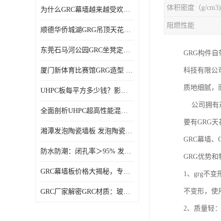
体积密度（g/cm3)
为什么GRC幕墙越来越受欢迎？一起来了解GRC幕墙
阻燃性能
顺德华侨城湖GRG吊顶天花GRG材料定制厂家饰纪上品
东莞石马河公园GRC坐凳定制选择广东饰纪上品GRC构件厂家
GRG构件
厦门新体育比赛馆GRG造型 GRG材料 广东GRG厂家
科技有限公
质地细腻，
UHPC板每平方多少钱？影响价格的关键因素解析
公司拥有近2
全面剖析UHPC超高性能混凝土：优势显著，劣势何在？
要有GRG天
湘潭发泡陶瓷墙板 发泡陶瓷装饰构件 轻质高强：密度低但抗压强度高
GRC幕墙、
防水防潮：闭孔率＞95% 发泡陶瓷装饰构件 南阳发泡陶瓷厂家
GRG优势和
GRC幕墙板价格大揭秘，专业厂家报价助您轻松掌控预算
1、grg
不变形，
GRC厂家解密GRC材质：玻璃纤维与水泥复合，创新建筑新选择
2、质量轻：