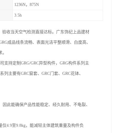
1236N，875N
3.5h
墙，验收当天空气检测直接达标。广东饰纪上品建材
的GRG成品线条流畅、表面光洁平整顺滑、白度高、
求。
司支持定制GRG/GRC异型构件，GRG构件系列主
件系列主要有GRC窗套、GRC门套、GRC花钵、
1%，因此能确保产品性能稳定、经久耐用、不龟裂、
仅4.9至9.8kg，能减轻主体建筑重量及构件负