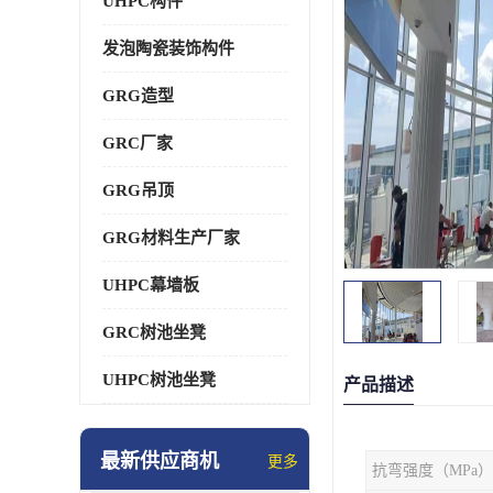
UHPC构件
发泡陶瓷装饰构件
GRG造型
GRC厂家
GRG吊顶
GRG材料生产厂家
UHPC幕墙板
GRC树池坐凳
UHPC树池坐凳
产品描述
最新供应商机
更多
抗弯强度（MPa）