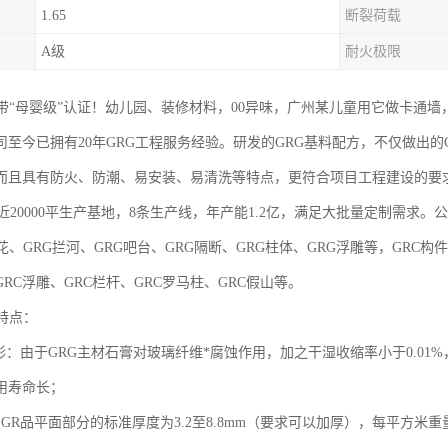
1.65
断裂荷载
A级
耐火极限
自带“母婴级”认证！幼儿园、装修材料，00异味，广州某儿童用它做卡通
司至今已拥有20年GRG工程服务经验。研发的GRG基料配方，不仅做出
而且具有防火、防潮、易安装、易清洗等特点，更符合项目工程建设的要
0000平生产基地，8条生产线，年产能1.2亿，满足大批量定制需求。公
花、GRG拦河、GRG吧台、GRG隔断、GRG柱体、GRG浮雕等，GRC构
GRC浮雕、GRC栏杆、GRC罗马柱、GRC假山等。
特点：
不变形：由于GRG主材石膏对玻璃纤维*腐蚀作用，加之干湿收缩率小于0.0
使用寿命长；
GR品平面部分的标准厚度为3.2至8.8mm（要求可以加厚），每平方米重量