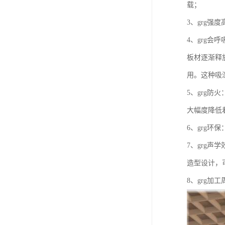
载；
3、grg强度
4、grg
板材逐渐释
用。这种吸
5、grg
大幅度降低
6、grg环
7、grg声
造型设计，
8、grg