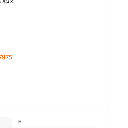
市清城区
7975
一年