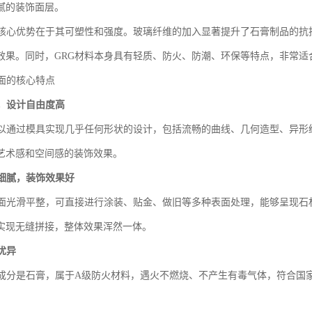
腻的装饰面层。
的核心优势在于其可塑性和强度。玻璃纤维的加入显著提升了石膏制品的抗
效果。同时，GRG材料本身具有轻质、防火、防潮、环保等特点，非常适
墙面的核心特点
，设计自由度高
可以通过模具实现几乎任何形状的设计，包括流畅的曲线、几何造型、异形
艺术感和空间感的装饰效果。
细腻，装饰效果好
表面光滑平整，可直接进行涂装、贴金、做旧等多种表面处理，能够呈现石
实现无缝拼接，整体效果浑然一体。
优异
要成分是石膏，属于A级防火材料，遇火不燃烧、不产生有毒气体，符合国