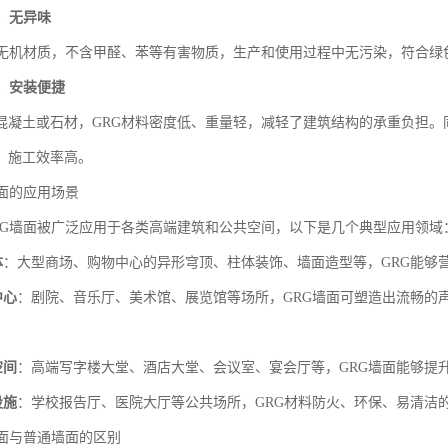
，无异味
为无机材质，不含甲醛、苯等有害物质，生产和使用过程中无污染，符合绿
，安装便捷
混凝土或石材，GRG材料密度低、重量轻，减轻了建筑结构的承重负担。
，施工效率高。
墙面的应用场景
RG墙面被广泛应用于各类高端建筑和公共空间，以下是几个典型应用领域
体
：大型商场、购物中心的异形穹顶、柱体装饰、墙面造型等，GRG能够
中心
：剧院、音乐厅、美术馆、展览馆等场所，GRG墙面可塑造出流畅的
空间
：高端写字楼大堂、酒店大堂、会议室、宴会厅等，GRG墙面能够提
设施
：学校报告厅、医院大厅等公共场所，GRG材料防火、环保、易清洁
墙面与普通墙面的区别