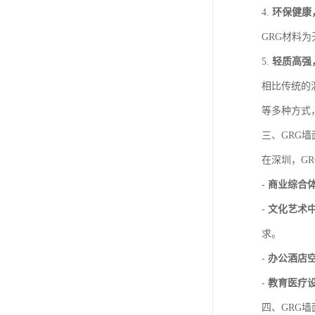
4.
环保健康
GRG材料
5.
轻质高强
相比传统的
等多种方式
三、GRG
在深圳，G
-
商业综合
-
文化艺术
求。
-
办公酒店
-
教育医疗
四、GRG