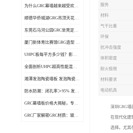
服务
为什么GRC幕墙越来越受欢迎？一起来了解GRC幕墙
材料
顺德华侨城湖GRG吊顶天花GRG材料定制厂家饰纪上品
气干比重
东莞石马河公园GRC坐凳定制选择广东饰纪上品GRC构件厂家
环保
厦门新体育比赛馆GRG造型 GRG材料 广东GRG厂家
抗冲击强度
UHPC板每平方多少钱？影响价格的关键因素解析
体积密度
全面剖析UHPC超高性能混凝土：优势显著，劣势何在？
耐火极限
湘潭发泡陶瓷墙板 发泡陶瓷装饰构件 轻质高强：密度低但抗压强度高
材料要求
电动机具
防水防潮：闭孔率＞95% 发泡陶瓷装饰构件 南阳发泡陶瓷厂家
GRC幕墙板价格大揭秘，专业厂家报价助您轻松掌控预算
深圳GRG
GRC厂家解密GRC材质：玻璃纤维与水泥复合，创新建筑新选择
在现代化建
选择。尤其