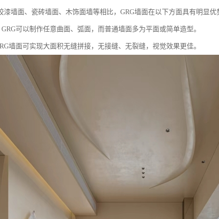
胶漆墙面、瓷砖墙面、木饰面墙等相比，GRG墙面在以下方面具有明显优
：GRG可以制作任意曲面、弧面，而普通墙面多为平面或简单造型。
GRG墙面可实现大面积无缝拼接，无接缝、无裂缝，视觉效果更佳。