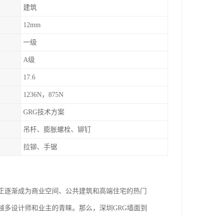
建筑
12mm
一级
A级
17.6
1236N，875N
GRG技术方案
吊杆、膨胀螺栓、铆钉
拉铆、手锯
正逐渐成为商业空间、公共建筑和高端住宅的热门
越多设计师和业主的青睐。那么，深圳GRG墙面到