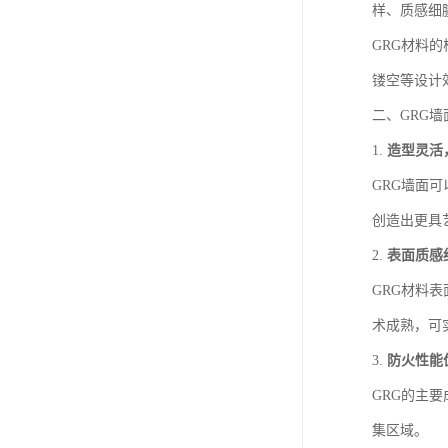
样、质感细
GRG材料
镂空等设计
二、GRG
1.
造型灵活
GRG墙面
创造出更具
2.
表面质感
GRG材料
术成熟，可
3.
防火性能
GRG的主
集区域。