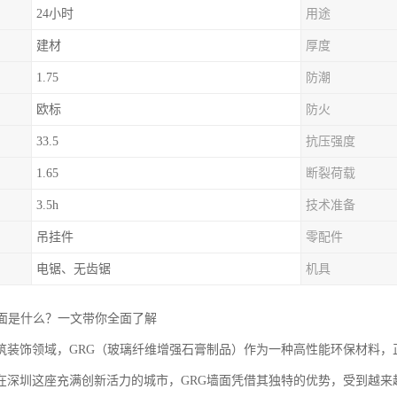
24小时
用途
建材
厚度
1.75
防潮
欧标
防火
33.5
抗压强度
1.65
断裂荷载
3.5h
技术准备
吊挂件
零配件
电锯、无齿锯
机具
墙面是什么？一文带你全面了解
筑装饰领域，GRG（玻璃纤维增强石膏制品）作为一种高性能环保材料，
在深圳这座充满创新活力的城市，GRG墙面凭借其独特的优势，受到越来