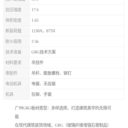
抗压强度
17.6
体积密度
1.65
断裂荷载
1236N，875N
耐火极限
3.5h
技术准备
GRG技术方案
材料要求
吊挂件
零配件
吊杆、膨胀螺栓、铆钉
电动机具
电锯、无齿锯
机具
拉铆、手锯
广州GRG板材类型：多样选择，打造建筑美学的无限可
能
在现代建筑装饰领域，GRG（玻璃纤维增强石膏制品）