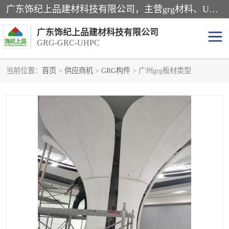
广东饰纪上品建材科技有限公司，主营grg材料、UHPC板、grc构件、uhpc幕墙板、grg厂家、grc厂家、uhpc厂家、GRG吊顶、grg石膏板、grg构件、外墙grc线条、grg造型、grg材料定制，uhpc高性能混凝土，uhpc构件，uhpc镂空挂板，grg材料生产厂家，广东grg厂家，广东grc厂家，联系方式*，2万平厂房，如果您对我公司的产品服务感兴趣，请联系我们。
广东饰纪上品建材科技有限公司
GRG-GRC-UHPC
当前位置：
首页
>
供应商机
>
GRG构件
> 广州grg板材类型
GRG构件
GRC构件
UHPC构件
发泡陶瓷装饰构件
GRG造型
GRC厂家
GRG吊顶
GRG材料生产厂家
UHPC幕墙板
GRC树池坐凳
UHPC树池坐凳