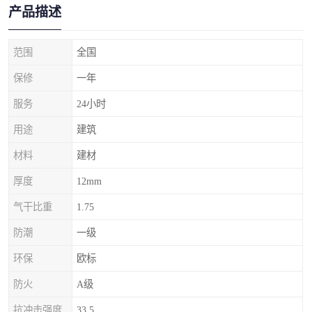
产品描述
范围
全国
保修
一年
服务
24小时
用途
建筑
材料
建材
厚度
12mm
气干比重
1.75
防潮
一级
环保
欧标
防火
A级
抗冲击强度
33.5