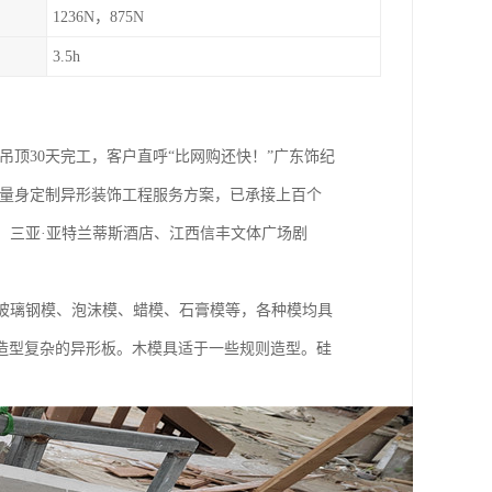
1236N，875N
3.5h
面吊顶30天完工，客户直呼“比网购还快！”广东饰纪
户量身定制异形装饰工程服务方案，已承接上百个
、三亚·亚特兰蒂斯酒店、江西信丰文体广场剧
玻璃钢模、泡沫模、蜡模、石膏模等，各种模均具
造型复杂的异形板。木模具适于一些规则造型。硅