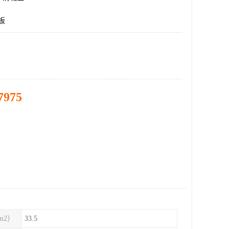
板
7975
m2）
33.5