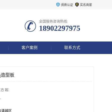
资质认证
实名商家
全国服务咨询热线:
18902297975
客户案例
联系方式
g造型板
方 起
方
市清城区