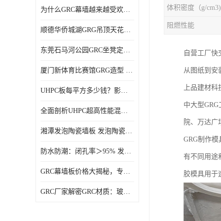
体积密度（g/cm3)
为什么GRC幕墙越来越受欢迎？一起来了解GRC幕墙
阻燃性能
顺德华侨城湖GRG吊顶天花GRG材料定制厂家饰纪上品
东莞石马河公园GRC坐凳定制选择广东饰纪上品GRC构件厂家
自营工厂快交
厦门新体育比赛馆GRG造型 GRG材料 广东GRG厂家
从图纸到安装
上品建材科
UHPC板每平方多少钱？影响价格的关键因素解析
中大型GR
全面剖析UHPC超高性能混凝土：优势显著，劣势何在？
院、万达广
湘潭发泡陶瓷墙板 发泡陶瓷装饰构件 轻质高强：密度低但抗压强度高
GRG制作
防水防潮：闭孔率＞95% 发泡陶瓷装饰构件 南阳发泡陶瓷厂家
有不同用途
GRC幕墙板价格大揭秘，专业厂家报价助您轻松掌控预算
胶模具用于
GRC厂家解密GRC材质：玻璃纤维与水泥复合，创新建筑新选择