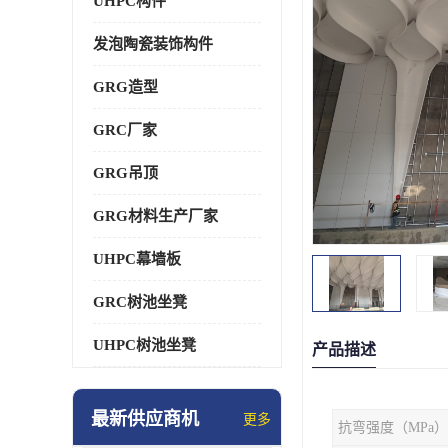
UHPC构件
发泡陶瓷装饰构件
GRG造型
GRC厂家
GRG吊顶
GRG材料生产厂家
UHPC幕墙板
GRC树池坐凳
UHPC树池坐凳
产品描述
最新供应商机
更多
抗弯强度（MPa）