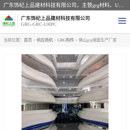
广东饰纪上品建材科技有限公司，主营grg材料、UHPC板、grc构件、uhpc幕墙板、grg厂家、grc厂家、uhpc厂家、GRG吊顶、grg石膏板、grg构件、外墙grc线条、grg造型、grg材料定制，uhpc高性能混凝土，uhpc构件，uhpc镂空挂板，grg材料生产厂家，广东grg厂家，广东grc厂家，联系方式*，2万平厂房，如果您对我公司的产品服务感兴趣，请联系我们。
广东饰纪上品建材科技有限公司
GRG-GRC-UHPC
当前位置：
首页
>
供应商机
>
GRG构件
> 佛山grg墙面生产厂家
GRG构件
GRC构件
UHPC构件
发泡陶瓷装饰构件
GRG造型
GRC厂家
GRG吊顶
GRG材料生产厂家
UHPC幕墙板
GRC树池坐凳
UHPC树池坐凳