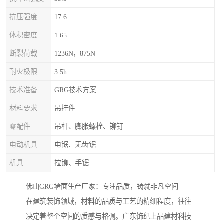
抗压强度
17.6
体积密度
1.65
断裂荷载
1236N，875N
耐火极限
3.5h
技术准备
GRG技术方案
材料要求
吊挂件
零配件
吊杆、膨胀螺栓、铆钉
电动机具
电锯、无齿锯
机具
拉铆、手锯
佛山GRG墙面生产厂家：专注品质，铸就非凡空间
在建筑装饰领域，材料的品质与工艺的精细程度，往往
决定着整个空间的质感与格调。广东饰纪上品建材科技