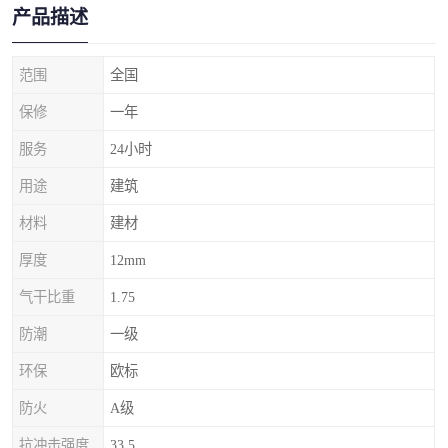
产品描述
范围
全国
保修
一年
服务
24小时
用途
建筑
材料
建材
厚度
12mm
气干比重
1.75
防潮
一级
环保
欧标
防火
A级
抗冲击强度
33.5