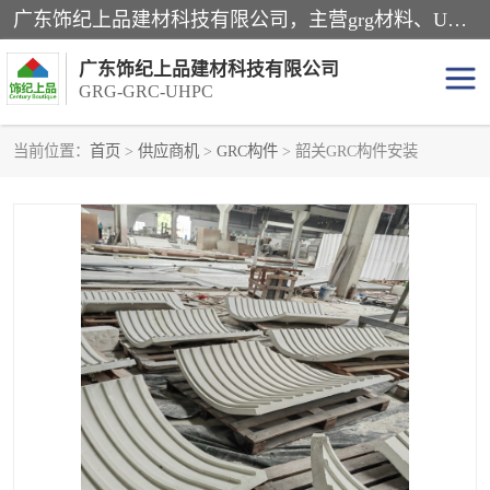
广东饰纪上品建材科技有限公司，主营grg材料、UHPC板、grc构件、uhpc幕墙板、grg厂家、grc厂家、uhpc厂家、GRG吊顶、grg石膏板、grg构件、外墙grc线条、grg造型、grg材料定制，uhpc高性能混凝土，uhpc构件，uhpc镂空挂板，grg材料生产厂家，广东grg厂家，广东grc厂家，联系方式*，2万平厂房，如果您对我公司的产品服务感兴趣，请联系我们。
广东饰纪上品建材科技有限公司
GRG-GRC-UHPC
当前位置：
首页
>
供应商机
>
GRC构件
> 韶关GRC构件安装
GRG构件
GRC构件
UHPC构件
发泡陶瓷装饰构件
GRG造型
GRC厂家
GRG吊顶
GRG材料生产厂家
UHPC幕墙板
GRC树池坐凳
UHPC树池坐凳