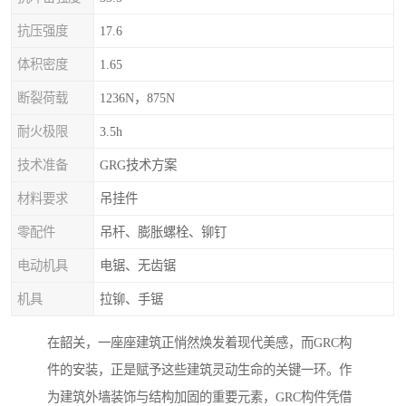
抗压强度
17.6
体积密度
1.65
断裂荷载
1236N，875N
耐火极限
3.5h
技术准备
GRG技术方案
材料要求
吊挂件
零配件
吊杆、膨胀螺栓、铆钉
电动机具
电锯、无齿锯
机具
拉铆、手锯
在韶关，一座座建筑正悄然焕发着现代美感，而GRC构
件的安装，正是赋予这些建筑灵动生命的关键一环。作
为建筑外墙装饰与结构加固的重要元素，GRC构件凭借