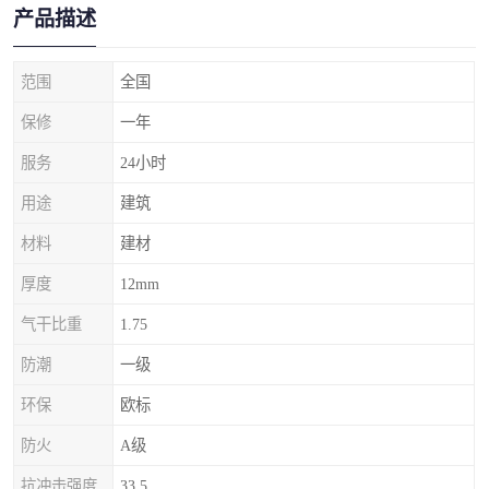
产品描述
范围
全国
保修
一年
服务
24小时
用途
建筑
材料
建材
厚度
12mm
气干比重
1.75
防潮
一级
环保
欧标
防火
A级
抗冲击强度
33.5