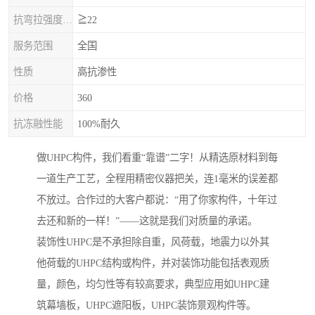
抗弯拉强度，MPa
≧22
服务范围
全国
性质
高抗渗性
价格
360
抗冻融性能
100%耐久
做UHPC构件，我们看重“靠谱”二字！从精选原材料到每
一道生产工艺，全程用精密仪器把关，连1毫米的误差都
不放过。合作过的大客户都说：“用了你家构件，十年过
去还和新的一样！”——这就是我们对质量的承诺。
装饰性UHPC是不承担除自重，风荷载，地震力以外其
他荷载的UHPC结构或构件，并对装饰功能包括表观质
量，颜色，均匀性等有较高要求，典型应用如UHPC建
筑幕墙板，UHPC遮阳板，UHPC装饰景观构件等。