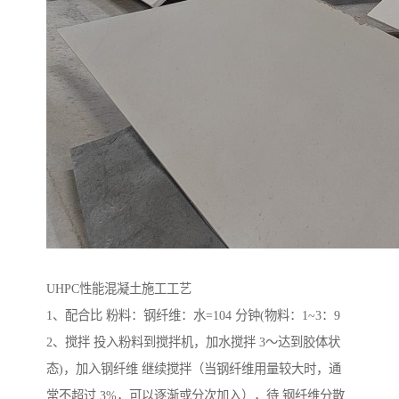
UHPC性能混凝土施工工艺
1、配合比 粉料：钢纤维：水=104 分钟(物料：1~3：9
2、搅拌 投入粉料到搅拌机，加水搅拌 3～达到胶体状
态)，加入钢纤维 继续搅拌（当钢纤维用量较大时，通
常不超过 3%，可以逐渐或分次加入），待 钢纤维分散