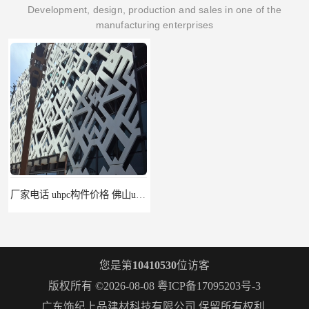
Development, design, production and sales in one of the
manufacturing enterprises
厂家电话 uhpc构件价格 佛山uhpc工厂
uhpc挂板 南昌uhpc材料 报价单
您是第
10410530
位访客
版权所有 ©2026-08-08
粤ICP备17095203号-3
广东饰纪上品建材科技有限公司
保留所有权利.