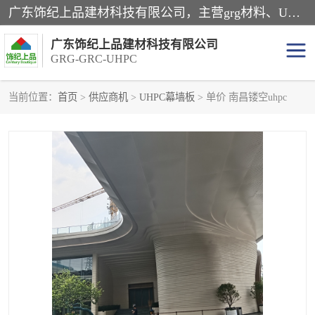
广东饰纪上品建材科技有限公司，主营grg材料、UHPC板、grc构件、uhpc幕墙板、grg厂家、grc厂家、uhpc厂家、GRG吊顶、grg石膏板、grg构件、外墙grc线条、grg造型、grg材料定制，uhpc高性能混凝土，uhpc构件，uhpc镂空挂板，grg材料生产厂家，广东grg厂家，广东grc厂家，联系方式*，2万平厂房，如果您对我公司的产品服务感兴趣，请联系我们。
广东饰纪上品建材科技有限公司
GRG-GRC-UHPC
当前位置：
首页
>
供应商机
>
UHPC幕墙板
> 单价 南昌镂空uhpc
GRG构件
GRC构件
UHPC构件
发泡陶瓷装饰构件
GRG造型
GRC厂家
GRG吊顶
GRG材料生产厂家
UHPC幕墙板
GRC树池坐凳
UHPC树池坐凳