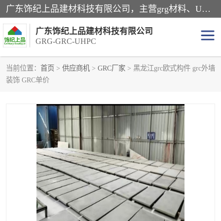
广东饰纪上品建材科技有限公司，主营grg材料、UHPC板、grc构件、uhpc幕墙板、grg厂家、grc厂家、uhpc厂家、GRG吊顶、grg石膏板、grg构件、外墙grc线条、grg造型、grg材料定制，uhpc高性能混凝土，uhpc构件，uhpc镂空挂板，grg材料生产厂家，广东grg厂家，广东grc厂家，联系方式*，2万平厂房，如果您对我公司的产品服务感兴趣，请联系我们。
广东饰纪上品建材科技有限公司
GRG-GRC-UHPC
当前位置：
首页
>
供应商机
>
GRC厂家
> 黑龙江grc欧式构件 grc外墙
装饰 GRC单价
GRG构件
GRC构件
UHPC构件
发泡陶瓷装饰构件
GRG造型
GRC厂家
GRG吊顶
GRG材料生产厂家
UHPC幕墙板
GRC树池坐凳
UHPC树池坐凳