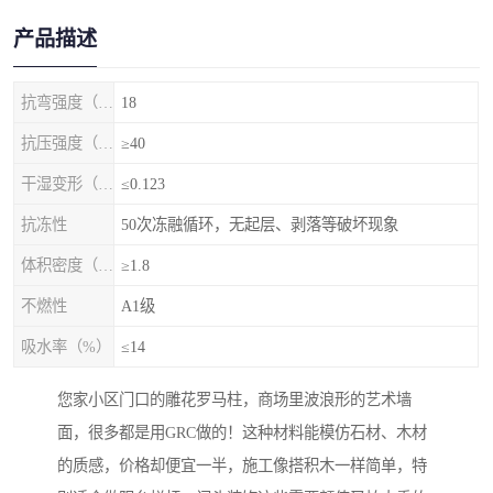
产品描述
抗弯强度（MPa）
18
抗压强度（MPa）
≥40
干湿变形（%）
≤0.123
抗冻性
50次冻融循环，无起层、剥落等破坏现象
体积密度（g/cm3)
≥1.8
不燃性
A1级
吸水率（%）
≤14
您家小区门口的雕花罗马柱，商场里波浪形的艺术墙
面，很多都是用GRC做的！这种材料能模仿石材、木材
的质感，价格却便宜一半，施工像搭积木一样简单，特