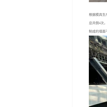
根据模具生
总共倒4次
制成的墙面