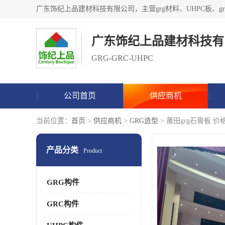
广东饰纪上品建材科技有
GRG-GRC-UHPC
公司首页
供应商机
当前位置：
首页
>
供应商机
>
GRG造型
> 莆田grg石膏板 价
产品分类
Product
GRG构件
GRC构件