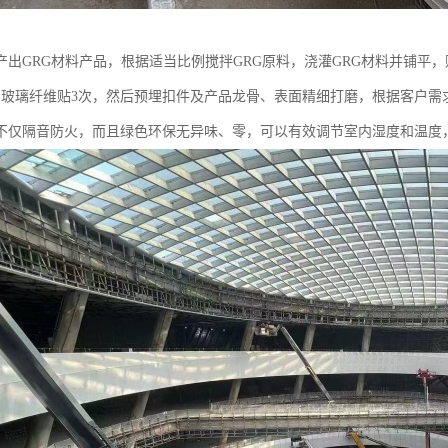
产出GRG材料产品，根据适当比例搅拌GRG原料，浇灌GRG材料并铺平
，玻璃纤维贴3次，然后预埋扣件及产品龙骨、表面精细打磨，根据客户需
不仅隔音防火，而且绿色环保无异味、零，可以有效调节室内湿度和温度