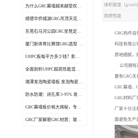
体积密度（g/cm3)
为什么GRC幕墙越来越受欢迎？一起来了解GRC幕墙
阻燃性能
顺德华侨城湖GRG吊顶天花GRG材料定制厂家饰纪上品
东莞石马河公园GRC坐凳定制选择广东饰纪上品GRC构件厂家
GRG构件
厦门新体育比赛馆GRG造型 GRG材料 广东GRG厂家
科技有限公
质地细腻，
UHPC板每平方多少钱？影响价格的关键因素解析
公司拥有近2
全面剖析UHPC超高性能混凝土：优势显著，劣势何在？
要有GRG天
湘潭发泡陶瓷墙板 发泡陶瓷装饰构件 轻质高强：密度低但抗压强度高
GRC幕墙、
防水防潮：闭孔率＞95% 发泡陶瓷装饰构件 南阳发泡陶瓷厂家
GRG材料
GRC幕墙板价格大揭秘，专业厂家报价助您轻松掌控预算
厂家十分注
面避免生产
GRC厂家解密GRC材质：玻璃纤维与水泥复合，创新建筑新选择