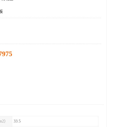
板
7975
m2）
33.5