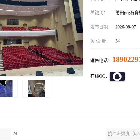
关键词：
莆田grg石膏
发布日期：
2026-08-07
阅 读 量：
34
1890229
销售电话：
在线QQ：
24
抗冲击强度（kj/