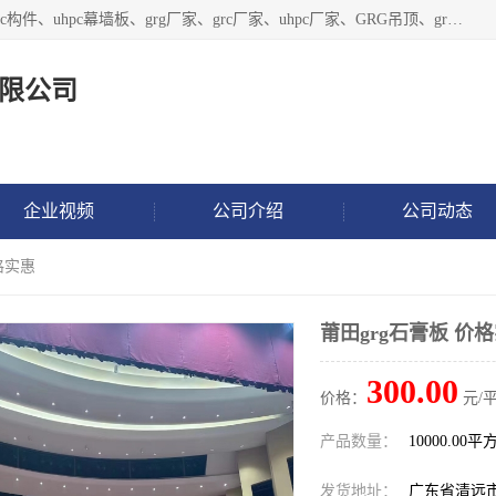
广东饰纪上品建材科技有限公司，主营grg材料、UHPC板、grc构件、uhpc幕墙板、grg厂家、grc厂家、uhpc厂家、GRG吊顶、grg石膏板、grg构件、外墙grc线条、grg造型、grg材料定制，uhpc高性能混凝土，uhpc构件，uhpc镂空挂板，grg材料生产厂家，广东grg厂家，广东grc厂家，联系方式*，2万平厂房，如果您对我公司的产品服务感兴趣，请联系我们。
限公司
企业视频
公司介绍
公司动态
格实惠
莆田grg石膏板 价
300.00
价格：
元/平
产品数量：
10000.00平
发货地址：
广东省清远