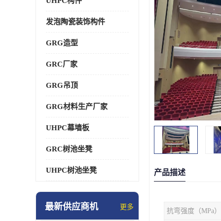
UHPC构件
发泡陶瓷装饰构件
GRG造型
GRC厂家
GRG吊顶
GRG材料生产厂家
UHPC幕墙板
GRC树池坐凳
UHPC树池坐凳
产品描述
最新供应商机
更多
抗弯强度（MPa）