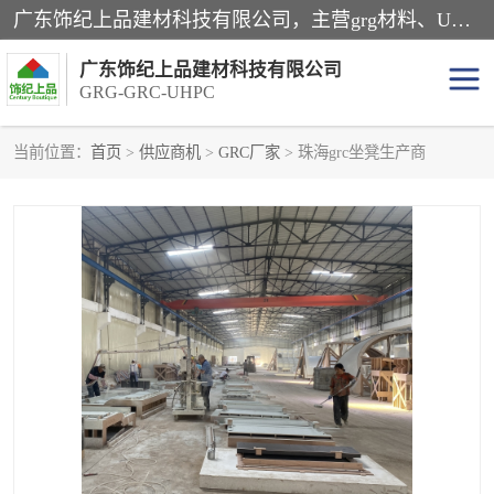
广东饰纪上品建材科技有限公司，主营grg材料、UHPC板、grc构件、uhpc幕墙板、grg厂家、grc厂家、uhpc厂家、GRG吊顶、grg石膏板、grg构件、外墙grc线条、grg造型、grg材料定制，uhpc高性能混凝土，uhpc构件，uhpc镂空挂板，grg材料生产厂家，广东grg厂家，广东grc厂家，联系方式*，2万平厂房，如果您对我公司的产品服务感兴趣，请联系我们。
广东饰纪上品建材科技有限公司
GRG-GRC-UHPC
当前位置：
首页
>
供应商机
>
GRC厂家
> 珠海grc坐凳生产商
GRG构件
GRC构件
UHPC构件
发泡陶瓷装饰构件
GRG造型
GRC厂家
GRG吊顶
GRG材料生产厂家
UHPC幕墙板
GRC树池坐凳
UHPC树池坐凳