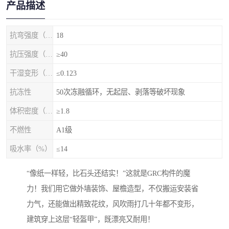
产品描述
抗弯强度（MPa）
18
抗压强度（MPa）
≥40
干湿变形（%）
≤0.123
抗冻性
50次冻融循环，无起层、剥落等破坏现象
体积密度（g/cm3)
≥1.8
不燃性
A1级
吸水率（%）
≤14
“像纸一样轻，比石头还结实！”这就是GRC构件的魔
力！我们用它做外墙装饰、屋檐造型，不仅搬运安装省
力气，还能做出精致花纹，风吹雨打几十年都不变形，
建筑穿上这层“轻盔甲”，既漂亮又耐用！