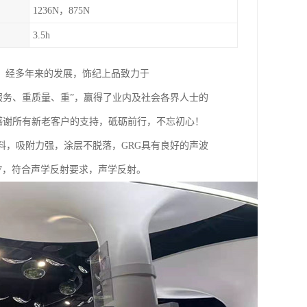
1236N，875N
3.5h
。经多年来的发展，饰纪上品致力于
重服务、重质量、重”，赢得了业内及社会各界人士的
。感谢所有新老客户的支持，砥砺前行，不忘初心！
隙材料，吸附力强，涂层不脱落，GRG具有良好的声波
.97，符合声学反射要求，声学反射。