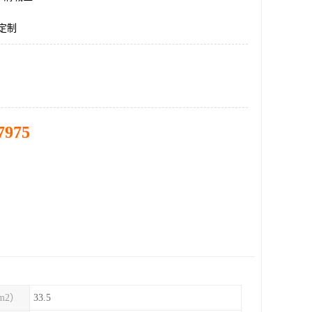
面定制
7975
m2）
33.5