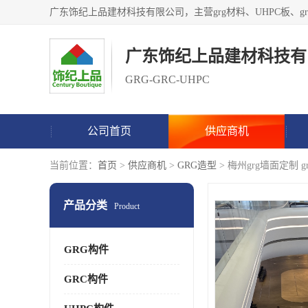
广东饰纪上品建材科技有
GRG-GRC-UHPC
公司首页
供应商机
当前位置：
首页
>
供应商机
>
GRG造型
> 梅州grg墙面定制 
产品分类
Product
GRG构件
GRC构件