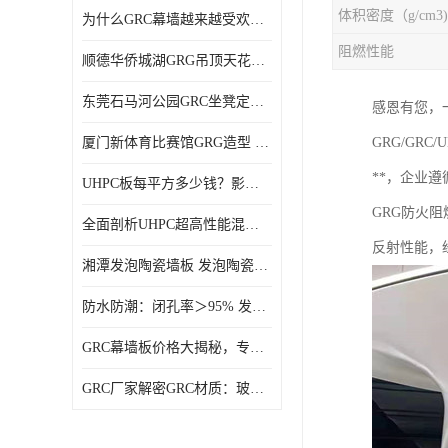
体积密度（g/cm3)
为什么GRC幕墙越来越受欢迎？一起来了解GRC幕墙
阻燃性能
顺德华侨城湖GRG吊顶天花GRG材料定制厂家饰纪上品
东莞石马河公园GRC坐凳定制选择广东饰纪上品GRC构件厂家
感恩有您，
厦门新体育比赛馆GRG造型 GRG材料 广东GRG厂家
GRG/G
**，企业
UHPC板每平方多少钱？影响价格的关键因素解析
GRG防火阻
全面剖析UHPC超高性能混凝土：优势显著，劣势何在？
反射性能，经
湘潭发泡陶瓷墙板 发泡陶瓷装饰构件 轻质高强：密度低但抗压强度高
防水防潮：闭孔率＞95% 发泡陶瓷装饰构件 南阳发泡陶瓷厂家
GRC幕墙板价格大揭秘，专业厂家报价助您轻松掌控预算
GRC厂家解密GRC材质：玻璃纤维与水泥复合，创新建筑新选择