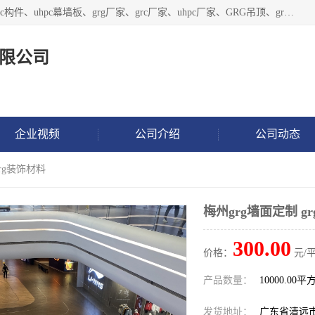
广东饰纪上品建材科技有限公司，主营grg材料、UHPC板、grc构件、uhpc幕墙板、grg厂家、grc厂家、uhpc厂家、GRG吊顶、grg石膏板、grg构件、外墙grc线条、grg造型、grg材料定制，uhpc高性能混凝土，uhpc构件，uhpc镂空挂板，grg材料生产厂家，广东grg厂家，广东grc厂家，联系方式*，2万平厂房，如果您对我公司的产品服务感兴趣，请联系我们。
限公司
企业视频
公司介绍
公司动态
grg装饰材料
梅州grg墙面定制 g
300.00
价格：
元/平
产品数量：
10000.00平
发货地址：
广东省清远