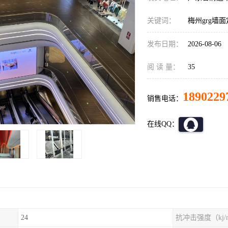
关键词：
梅州grg墙
发布日期：
2026-08-06
阅 读 量：
35
1890229
销售电话：
在线QQ：
24
抗冲击强度（kj/