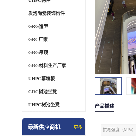
UHPC构件
发泡陶瓷装饰构件
GRG造型
GRC厂家
GRG吊顶
GRG材料生产厂家
UHPC幕墙板
GRC树池坐凳
UHPC树池坐凳
产品描述
最新供应商机
更多
抗弯强度（MPa）