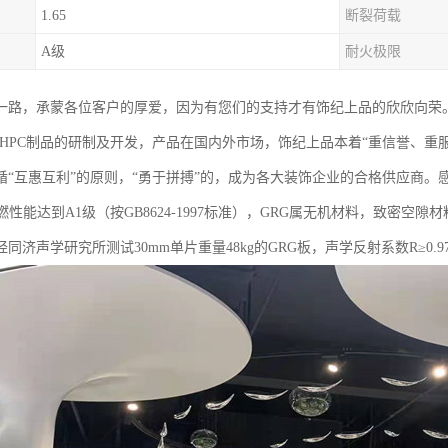
1.65
断裂荷载
A级
耐火极限
一路，承蒙各位客户的厚爱，因为有您们的支持才有饰纪上品的欣欣向荣
RC/UHPC制品的研制及开发，产品在国内外市场，饰纪上品本着“重信誉、
遵循“互惠互利”的原则，“勇于拼搏”的，成为各大装饰企业的合格供应商
燃性能达到A1级（按GB8624-1997标准），GRG属无机材料，致密空
同济声学研究所测试30mm单片重量48kg的GRG板，声学反射系数R≥0