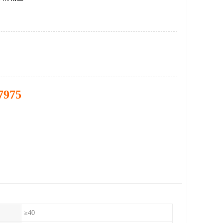
7975
）
≥40