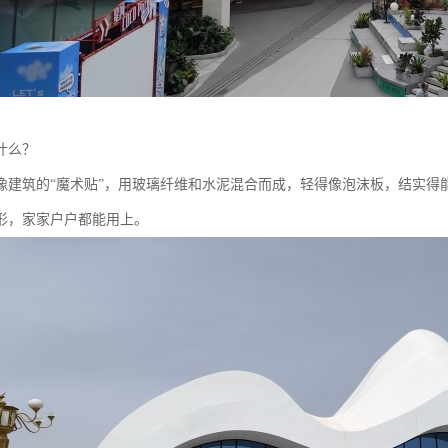
什么？‌
就像建筑的“魔术贴”，用玻璃纤维和水泥混合而成，轻得像泡沫板，结实
形，家家户户都能用上。