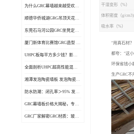
干湿变形（%）
为什么GRC幕墙越来越受欢迎？一起来了解GRC幕墙
体积密度（g/cm3)
顺德华侨城湖GRG吊顶天花GRG材料定制厂家饰纪上品
吸水率（%）
东莞石马河公园GRC坐凳定制选择广东饰纪上品GRC构件厂家
厦门新体育比赛馆GRG造型 GRG材料 广东GRG厂家
“用真石材
都夸：“这
UHPC板每平方多少钱？影响价格的关键因素解析
环保省钱小能
全面剖析UHPC超高性能混凝土：优势显著，劣势何在？
生产GRC
湘潭发泡陶瓷墙板 发泡陶瓷装饰构件 轻质高强：密度低但抗压强度高
防水防潮：闭孔率＞95% 发泡陶瓷装饰构件 南阳发泡陶瓷厂家
GRC幕墙板价格大揭秘，专业厂家报价助您轻松掌控预算
GRC厂家解密GRC材质：玻璃纤维与水泥复合，创新建筑新选择