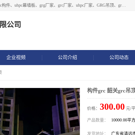
广东饰纪上品建材科技有限公司，主营grg材料、UHPC板、grc构件、uhpc幕墙板、grg厂家、grc厂家、uhpc厂家、GRG吊顶、grg石膏板、grg构件、外墙grc线条、grg造型、grg材料定制，uhpc高性能混凝土，uhpc构件，uhpc镂空挂板，grg材料生产厂家，广东grg厂家，广东grc厂家，联系方式*，2万平厂房，如果您对我公司的产品服务感兴趣，请联系我们。
限公司
企业视频
公司介绍
公司动态
顶
构件grc 韶关grc吊
300.00
价格：
元/平
产品数量：
10000.00平
发货地址：
广东省清远