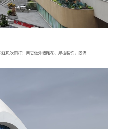
得能扛风吹雨打！用它做外墙雕花、屋檐装饰，既漂