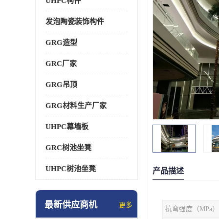
UHPC构件
发泡陶瓷装饰构件
GRG造型
GRC厂家
GRG吊顶
GRG材料生产厂家
UHPC幕墙板
GRC树池坐凳
UHPC树池坐凳
产品描述
最新供应商机
更多
抗弯强度（MPa）