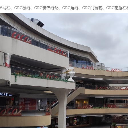
罗马柱、GRC檐线、GRC装饰线条、GRC角线、GRC门窗套、GRC花瓶栏