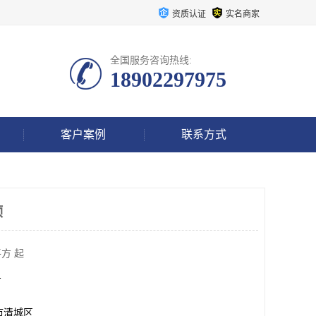
资质认证
实名商家
全国服务咨询热线:
18902297975
客户案例
联系方式
顶
方 起
方
市清城区