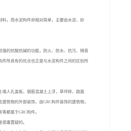
材料，而水泥构件却相对简单，主要由水泥、砂
。
较强的抗酸抗碱的功能，防火、防水、抗污、隔音
构件所具有的优点也正是与水泥构件之间的区别所
墙人孔盖板，钢筋混凝土上浮，草坪砖，路面
注建筑物的外部装饰，由GRC构件装饰的建筑物，
条等都属于GRC构件。
是毋庸置疑的。