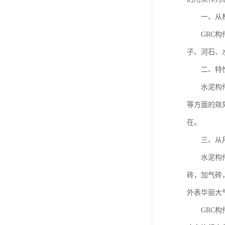
一、从材
GRC构件
子、河石、
二、特性
水泥构件具
等方面的效
在。
三、从用
水泥构件一
砖，加气砖
外表华丽大
GRC构件