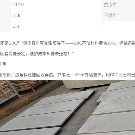
≤0.123
抗冻性
≥1.8
不燃性
≤14
？还是GRC？”很多客户算完账都笑了——GRC不仅材料费省40%，运输
小区看着像豪宅，维护成本却像普通楼！”
手‌
不用砍树，边角料还能回收再造。算笔账：100㎡外墙装饰，用GRC比石材