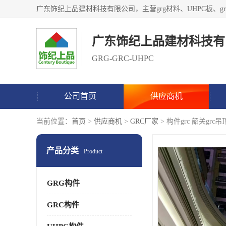
广东饰纪上品建材科技有
GRG-GRC-UHPC
公司首页
供应商机
当前位置：
首页
>
供应商机
>
GRC厂家
> 构件grc 韶关grc吊
产品分类
Product
GRG构件
GRC构件