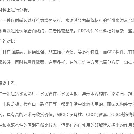
料上进行分析：
一种以耐碱玻璃纤维为增强材料、水泥砂浆为基体材料的纤维水泥复合
水等通过比例混合而成的，二者比较起来，GRC构件的材料相对复杂一些
的对比：
有强度高、耐候性强、施工维护方便、等多种特性；而GRC构件具有
果较好，同时抗震性能强、造型多样，在施工维护方面也简单方便。GRC
途上看：
般包括水泥彩砖、水泥管件、水泥盖板、异形水泥构件、路沿石、挡土
，电缆盖板，检查口，路沿石等，都是生活中比较实用的；而GRC构件专
气，具有高的艺术与欣赏价值，如GRC罗马柱、GRC门窗套、GRC装饰线
和水泥构件的区别虽然比较大，但是在各自使用的领域所发挥出的作用