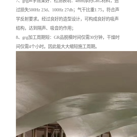
7、grg声学效果好：检测表明：4mm厚的GRG材料，透
过损失500Hz 23d、100Hz 27db；气干比重1.75，符合声
学反射要求。经过良好的造型设计，可构成良好的吸声
结构，达到隔声、吸音的作用；
8、grg加工周期短：GR品脱模时间仅需30分钟，干燥时
间仅需4个小时。因此能大大缩短施工周期。