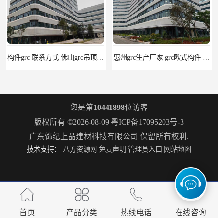
构件grc 联系方式 佛山grc吊顶厂家
惠州grc生产厂家 grc欧式构件 20年行业经验
您是第
10441898
位访客
版权所有 ©2026-08-09
粤ICP备17095203号-3
广东饰纪上品建材科技有限公司
保留所有权利.
技术支持：
八方资源网
免责声明
管理员入口
网站地图
grc水泥构件 湛江grc墙板生产商 生产安装一条龙
安徽发泡陶瓷隔墙板 异形发泡陶瓷构件 耐腐蚀：抗酸碱
首页
产品分类
热线电话
在线咨询