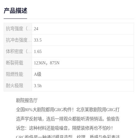
产品描述
抗弯强度（MPa）
24
抗冲击强度（kj/m2）
33.5
体积密度（g/cm3)
1.65
断裂荷载
1236N，875N
阻燃性能
A级
耐火极限
3.5h
剧院‌报告厅
全国80%大剧院都用GRG构件！北京某歌剧院用GRG打
造声学反射墙，连后一排观众都能听清悄悄话。偷偷告
诉您：这种材料还能吸噪音，隔壁装修再也不怕吵！
GRG构件是一种通过模具造型、纹理、质感与色彩表达