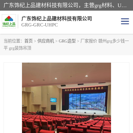
广东饰纪上品建材科技有限公司，主营grg材料、UHPC板、grc构件、uhpc幕墙板、grg厂家、grc厂家、uhpc厂家、GRG吊顶、grg石膏板、grg构件、外墙grc线条、grg造型、grg材料定制，uhpc高性能混凝土，uhpc构件，uhpc镂空挂板，grg材料生产厂家，广东grg厂家，广东grc厂家，联系方式*，2万平厂房，如果您对我公司的产品服务感兴趣，请联系我们。
广东饰纪上品建材科技有限公司
GRG-GRC-UHPC
当前位置：
首页
>
供应商机
>
GRG造型
> 厂家报价 赣州grg多少钱一
平 grg装饰吊顶
GRG构件
GRC构件
UHPC构件
发泡陶瓷装饰构件
GRG造型
GRC厂家
GRG吊顶
GRG材料生产厂家
UHPC幕墙板
GRC树池坐凳
UHPC树池坐凳