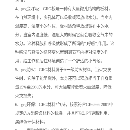
10倍；
4、grg会呼吸：GRG板是一种有大量微孔结构的板材，
在自然环境中，多孔体可以吸收或释放出水分。当室内
温度高、湿度小的时候，板材逐渐释放出微孔中的水
分；当室内温度低、湿度大的时候它就会吸收空气中的
水分。这种释放和呼吸就形成了所谓的";呼吸";作用。这
种吸湿与释湿的循环变化起到调节室内相对湿度的作
用，给工作和居住环境创造了一个舒适的小气候；
5、grg防火：GRG材料属于A一级防火材料，当火灾发
生时，它除了能阻燃外，本身还可以释放相当于自身重
量15%至20%的水分，可大幅度降低着火面温度，降低
火灾损失；
6、grg环保：GRG材料*气味，核素符合GB6566-2001中
规定的A类装饰材料的标准。并且可以进行更新利用，
属绿色环保材料；