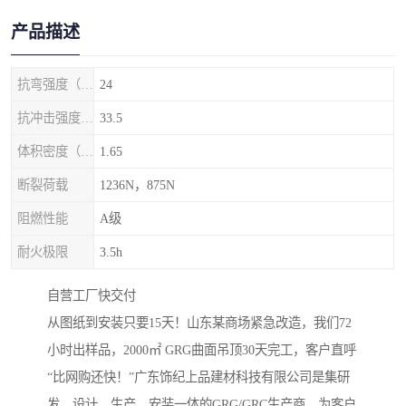
产品描述
抗弯强度（MPa）
24
抗冲击强度（kj/m2）
33.5
体积密度（g/cm3)
1.65
断裂荷载
1236N，875N
阻燃性能
A级
耐火极限
3.5h
自营工厂快交付‌
从图纸到安装只要15天！山东某商场紧急改造，我们72
小时出样品，2000㎡ GRG曲面吊顶30天完工，客户直呼
“比网购还快！”广东饰纪上品建材科技有限公司是集研
发、设计、生产、安装一体的GRG/GRC生产商，为客户