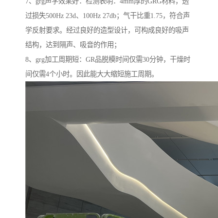
7、grg声学效果好：检测表明：4mm厚的GRG材料，透
过损失500Hz 23d、100Hz 27db；气干比重1.75，符合声
学反射要求。经过良好的造型设计，可构成良好的吸声
结构，达到隔声、吸音的作用；
8、grg加工周期短：GR品脱模时间仅需30分钟，干燥时
间仅需4个小时。因此能大大缩短施工周期。