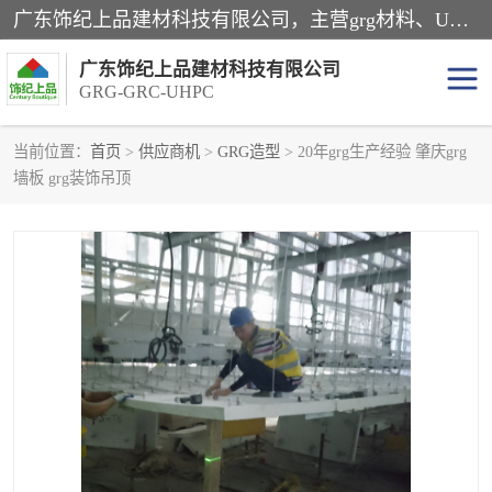
广东饰纪上品建材科技有限公司，主营grg材料、UHPC板、grc构件、uhpc幕墙板、grg厂家、grc厂家、uhpc厂家、GRG吊顶、grg石膏板、grg构件、外墙grc线条、grg造型、grg材料定制，uhpc高性能混凝土，uhpc构件，uhpc镂空挂板，grg材料生产厂家，广东grg厂家，广东grc厂家，联系方式*，2万平厂房，如果您对我公司的产品服务感兴趣，请联系我们。
广东饰纪上品建材科技有限公司
GRG-GRC-UHPC
当前位置：
首页
>
供应商机
>
GRG造型
> 20年grg生产经验 肇庆grg
墙板 grg装饰吊顶
GRG构件
GRC构件
UHPC构件
发泡陶瓷装饰构件
GRG造型
GRC厂家
GRG吊顶
GRG材料生产厂家
UHPC幕墙板
GRC树池坐凳
UHPC树池坐凳