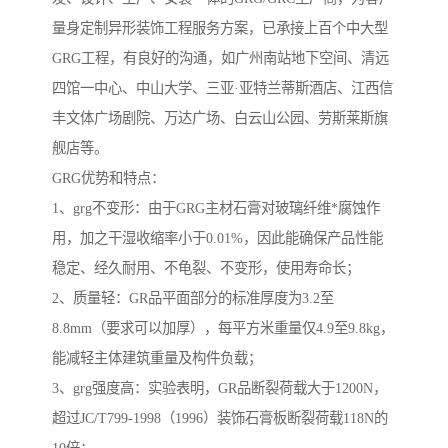
量身定制异形装饰工程服务方案，已承接上百个中大型
GRG工程，有良好的沟通，如广州南站地下空间、清远
四馆一中心、中山大学、三亚·亚特兰蒂斯酒店、江西信
丰文体广场剧院、万达广场、白云山公园、劳斯莱斯旗
舰店等。
GRG优势和特点：
1、grg不变形：由于GRG主材石膏对玻璃纤维*腐蚀作
用，加之干湿收缩率小于0.01%，因此能确保产品性能
稳定、经久耐用、不龟裂、不变形，使用寿命长；
2、质量轻：GR品平面部分的标准厚度为3.2至
8.8mm（要求可以加厚），每平方米重量仅4.9至9.8kg，
能减轻主体建筑重量及构件负载；
3、grg强度高：实验表明，GR品断裂荷载大于1200N，
超过JC/T799-1998（1996）装饰石膏板断裂荷载118N的