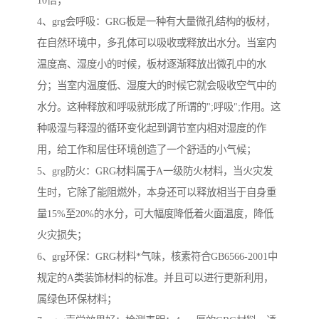
10倍；
4、grg会呼吸：GRG板是一种有大量微孔结构的板材，
在自然环境中，多孔体可以吸收或释放出水分。当室内
温度高、湿度小的时候，板材逐渐释放出微孔中的水
分；当室内温度低、湿度大的时候它就会吸收空气中的
水分。这种释放和呼吸就形成了所谓的";呼吸";作用。这
种吸湿与释湿的循环变化起到调节室内相对湿度的作
用，给工作和居住环境创造了一个舒适的小气候；
5、grg防火：GRG材料属于A一级防火材料，当火灾发
生时，它除了能阻燃外，本身还可以释放相当于自身重
量15%至20%的水分，可大幅度降低着火面温度，降低
火灾损失；
6、grg环保：GRG材料*气味，核素符合GB6566-2001中
规定的A类装饰材料的标准。并且可以进行更新利用，
属绿色环保材料；