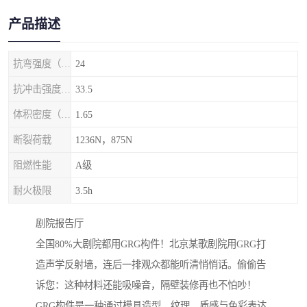
产品描述
抗弯强度（MPa）
24
抗冲击强度（kj/m2）
33.5
体积密度（g/cm3)
1.65
断裂荷载
1236N，875N
阻燃性能
A级
耐火极限
3.5h
剧院‌报告厅
全国80%大剧院都用GRG构件！北京某歌剧院用GRG打
造声学反射墙，连后一排观众都能听清悄悄话。偷偷告
诉您：这种材料还能吸噪音，隔壁装修再也不怕吵！
GRG构件是一种通过模具造型、纹理、质感与色彩表达