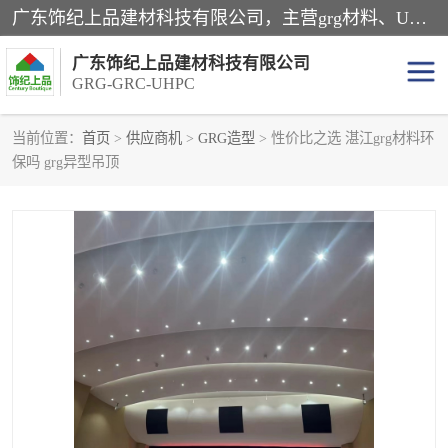
广东饰纪上品建材科技有限公司，主营grg材料、UHPC板、grc构件、uhpc幕墙板、grg厂家、grc厂家、uhpc厂家、GRG吊顶、grg石膏板、grg构件、外墙grc线条、grg造型、grg材料定制，uhpc高性能混凝土，uhpc构件，uhpc镂空挂板，grg材料生产厂家，广东grg厂家，广东grc厂家，联系方式*，2万平厂房，如果您对我公司的产品服务感兴趣，请联系我们。
广东饰纪上品建材科技有限公司
GRG-GRC-UHPC
当前位置：
首页
>
供应商机
>
GRG造型
> 性价比之选 湛江grg材料环
保吗 grg异型吊顶
GRG构件
GRC构件
UHPC构件
发泡陶瓷装饰构件
GRG造型
GRC厂家
GRG吊顶
GRG材料生产厂家
UHPC幕墙板
GRC树池坐凳
UHPC树池坐凳