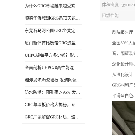
体积密度（g/cm3)
为什么GRC幕墙越来越受欢迎？一起来了解GRC幕墙
阻燃性能
顺德华侨城湖GRG吊顶天花GRG材料定制厂家饰纪上品
东莞石马河公园GRC坐凳定制选择广东饰纪上品GRC构件厂家
剧院‌报告厅
厦门新体育比赛馆GRG造型 GRG材料 广东GRG厂家
全国80%
音，隔壁装
UHPC板每平方多少钱？影响价格的关键因素解析
深化设计师
全面剖析UHPC超高性能混凝土：优势显著，劣势何在？
从深化设计-
湘潭发泡陶瓷墙板 发泡陶瓷装饰构件 轻质高强：密度低但抗压强度高
GRG材料
防水防潮：闭孔率＞95% 发泡陶瓷装饰构件 南阳发泡陶瓷厂家
平滑呈白色
GRC幕墙板价格大揭秘，专业厂家报价助您轻松掌控预算
GRC厂家解密GRC材质：玻璃纤维与水泥复合，创新建筑新选择