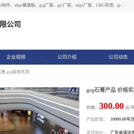
广东饰纪上品建材科技有限公司，主营grg材料、UHPC板、grc构件、uhpc幕墙板、grg厂家、grc厂家、uhpc厂家、GRG吊顶、grg石膏板、grg构件、外墙grc线条、grg造型、grg材料定制，uhpc高性能混凝土，uhpc构件，uhpc镂空挂板，grg材料生产厂家，广东grg厂家，广东grc厂家，联系方式*，2万平厂房，如果您对我公司的产品服务感兴趣，请联系我们。
限公司
企业视频
公司介绍
公司动态
实惠 grg装饰吊顶
grg石膏产品 价格实
300.00
价格：
元/平
产品数量：
10000.00平
发货地址：
广东省清远