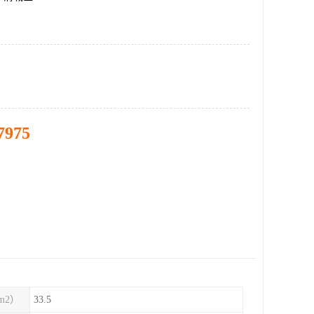
7975
m2）
33.5