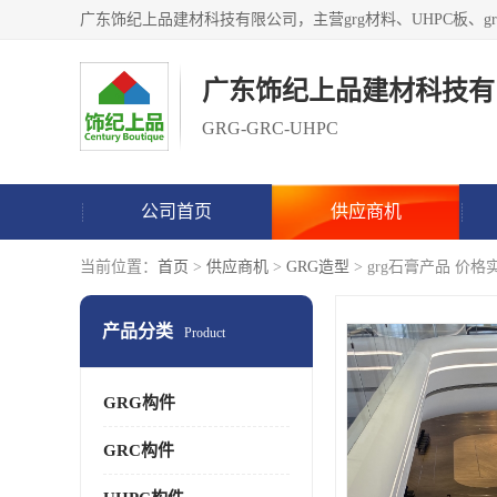
广东饰纪上品建材科技有
GRG-GRC-UHPC
公司首页
供应商机
当前位置：
首页
>
供应商机
>
GRG造型
> grg石膏产品 价格
产品分类
Product
GRG构件
GRC构件