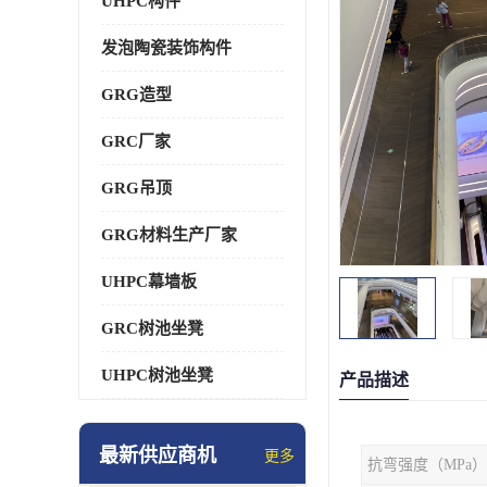
UHPC构件
发泡陶瓷装饰构件
GRG造型
GRC厂家
GRG吊顶
GRG材料生产厂家
UHPC幕墙板
GRC树池坐凳
UHPC树池坐凳
产品描述
最新供应商机
更多
抗弯强度（MPa）