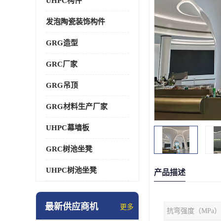
UHPC构件
发泡陶瓷装饰构件
GRG造型
GRC厂家
GRG吊顶
GRG材料生产厂家
UHPC幕墙板
GRC树池坐凳
UHPC树池坐凳
产品描述
最新供应商机
更多
抗弯强度（MPa）