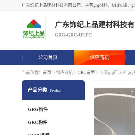
广东饰纪上品建材科技有
GRG-GRC-UHPC
公司首页
供应商机
当前位置：
首页
>
供应商机
>
GRG造型
> 长春grg厂 20年g
产品分类
Product
GRG构件
GRC构件