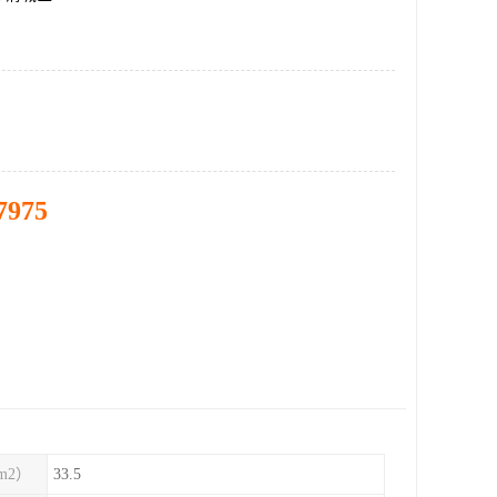
7975
m2）
33.5