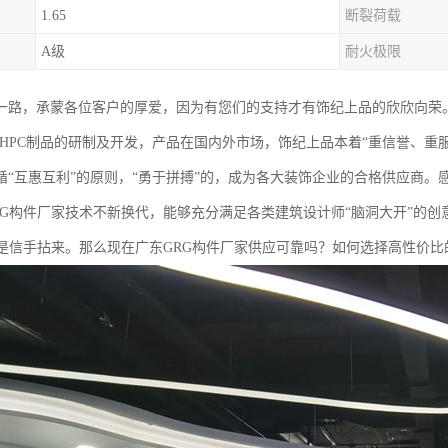
1.65
断裂荷载
A级
耐火极限
一路，承蒙各位客户的厚爱，因为有您们的支持才有饰纪上品的欣欣向荣
RC/UHPC制品的研制及开发，产品在国内外市场，饰纪上品本着“重信誉、
遵循“互惠互利”的原则，“勇于拼搏”的，成为各大装饰企业的合格供应商
RG构件厂家技术不新换代，能够充分满足各类建筑设计师“脑洞大开”的创
都是信手拈来。那么现在广东GRG构件厂家供应可靠吗？如何选择高性价比