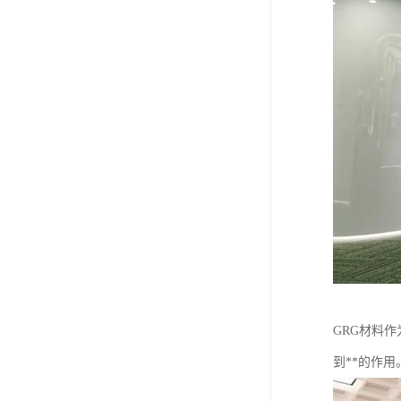
GRG材料
到**的作