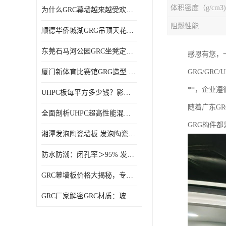
体积密度（g/cm3)
为什么GRC幕墙越来越受欢迎？一起来了解GRC幕墙
阻燃性能
顺德华侨城湖GRG吊顶天花GRG材料定制厂家饰纪上品
东莞石马河公园GRC坐凳定制选择广东饰纪上品GRC构件厂家
感恩有您，
厦门新体育比赛馆GRG造型 GRG材料 广东GRG厂家
GRG/G
**，企业
UHPC板每平方多少钱？影响价格的关键因素解析
随着广东G
全面剖析UHPC超高性能混凝土：优势显著，劣势何在？
GRG构件
湘潭发泡陶瓷墙板 发泡陶瓷装饰构件 轻质高强：密度低但抗压强度高
防水防潮：闭孔率＞95% 发泡陶瓷装饰构件 南阳发泡陶瓷厂家
GRC幕墙板价格大揭秘，专业厂家报价助您轻松掌控预算
GRC厂家解密GRC材质：玻璃纤维与水泥复合，创新建筑新选择