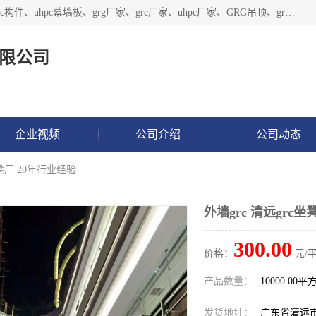
广东饰纪上品建材科技有限公司，主营grg材料、UHPC板、grc构件、uhpc幕墙板、grg厂家、grc厂家、uhpc厂家、GRG吊顶、grg石膏板、grg构件、外墙grc线条、grg造型、grg材料定制，uhpc高性能混凝土，uhpc构件，uhpc镂空挂板，grg材料生产厂家，广东grg厂家，广东grc厂家，联系方式*，2万平厂房，如果您对我公司的产品服务感兴趣，请联系我们。
限公司
企业视频
公司介绍
公司动态
坐凳厂 20年行业经验
外墙grc 清远grc
300.00
价格：
元/平
产品数量：
10000.00平
发货地址：
广东省清远