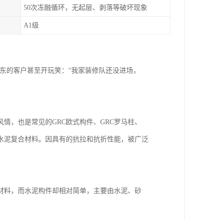
50次冻融循环，无起层、剥落等破坏现象
A1级
广东的客户甚至开玩笑：“我家装修队还没进场，
情，也是常见的GRC欧式构件、GRC罗马柱、
水泥复合材料。因具有的抗拉和抗折性能，被广泛
材料，而水泥构件却相对简单，主要由水泥、砂
。