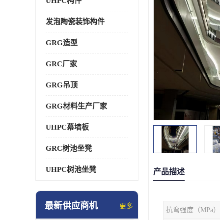
UHPC构件
发泡陶瓷装饰构件
GRG造型
GRC厂家
GRG吊顶
GRG材料生产厂家
UHPC幕墙板
GRC树池坐凳
UHPC树池坐凳
产品描述
最新供应商机
更多
抗弯强度（MPa）