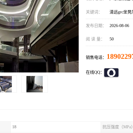
关键词：
清远grc坐凳
发布日期：
2026-08-06
阅 读 量：
50
1890229
销售电话：
在线QQ：
18
抗压强度（MPa