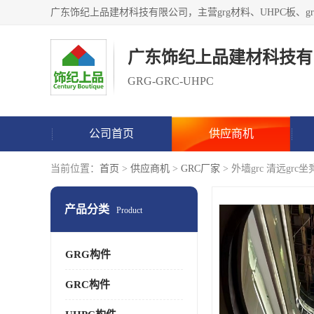
广东饰纪上品建材科技有
GRG-GRC-UHPC
公司首页
供应商机
当前位置：
首页
>
供应商机
>
GRC厂家
> 外墙grc 清远grc
产品分类
Product
GRG构件
GRC构件