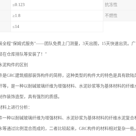
≤0.123
抗冻性
≥1.8
不燃性
≤14
装全程“保姆式服务”——团队免费上门测量，3天出图，15天快速出货。
已经在仓库排队等安装了！”
和水泥构件的区别
是GRC建筑细部装饰构件的简称，这种类型的构件大的特色是具有欧陆风
栏杆等，是一种以耐碱玻璃纤维为增强材料、水泥砂浆等为基体材料的纤维
制作装饰造型，具有强烈的质感。
料上进行分析：
一种以耐碱玻璃纤维为增强材料、水泥砂浆为基体材料的纤维水泥复合
水等通过比例混合而成的，二者比较起来，GRC构件的材料相对复杂一些