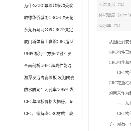
干湿变形（%）
为什么GRC幕墙越来越受欢迎？一起来了解GRC幕墙
体积密度（g/cm3)
顺德华侨城湖GRG吊顶天花GRG材料定制厂家饰纪上品
吸水率（%）
东莞石马河公园GRC坐凳定制选择广东饰纪上品GRC构件厂家
厦门新体育比赛馆GRG造型 GRG材料 广东GRG厂家
从图纸到安
GRC构件
UHPC板每平方多少钱？影响价格的关键因素解析
GRC构件
全面剖析UHPC超高性能混凝土：优势显著，劣势何在？
GRC构件
湘潭发泡陶瓷墙板 发泡陶瓷装饰构件 轻质高强：密度低但抗压强度高
GRC花瓶
防水防潮：闭孔率＞95% 发泡陶瓷装饰构件 南阳发泡陶瓷厂家
的用来作为
GRC幕墙板价格大揭秘，专业厂家报价助您轻松掌控预算
一、从材
GRC厂家解密GRC材质：玻璃纤维与水泥复合，创新建筑新选择
GRC构件
子、河石、