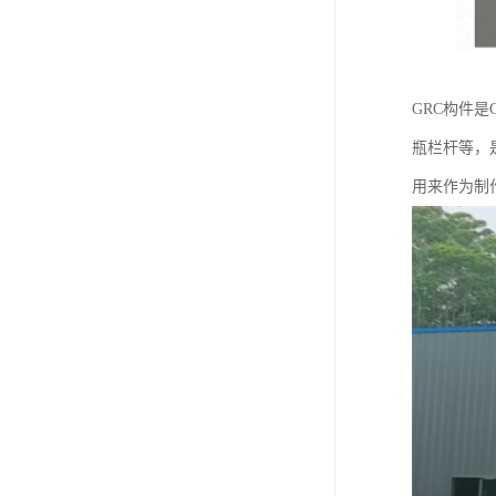
GRC构件
瓶栏杆等，
用来作为制