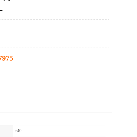
厂
7975
）
≥40