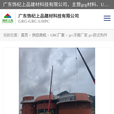
广东饰纪上品建材科技有限公司，主营grg材料、UHPC板、grc构件、uhpc幕墙板、grg厂家、grc厂家、uhpc厂家、GRG吊顶、grg石膏板、grg构件、外墙grc线条、grg造型、grg材料定制，uhpc高性能混凝土，uhpc构件，uhpc镂空挂板，grg材料生产厂家，广东grg厂家，广东grc厂家，联系方式*，2万平厂房，如果您对我公司的产品服务感兴趣，请联系我们。
广东饰纪上品建材科技有限公司
GRG-GRC-UHPC
当前位置：
首页
>
供应商机
>
GRC厂家
> grc浮雕厂家 grc欧式构件
GRG构件
GRC构件
UHPC构件
发泡陶瓷装饰构件
GRG造型
GRC厂家
GRG吊顶
GRG材料生产厂家
UHPC幕墙板
GRC树池坐凳
UHPC树池坐凳