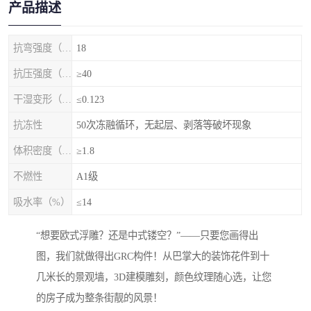
产品描述
抗弯强度（MPa）
18
抗压强度（MPa）
≥40
干湿变形（%）
≤0.123
抗冻性
50次冻融循环，无起层、剥落等破坏现象
体积密度（g/cm3)
≥1.8
不燃性
A1级
吸水率（%）
≤14
“想要欧式浮雕？还是中式镂空？”——只要您画得出
图，我们就做得出GRC构件！从巴掌大的装饰花件到十
几米长的景观墙，3D建模雕刻，颜色纹理随心选，让您
的房子成为整条街靓的风景！