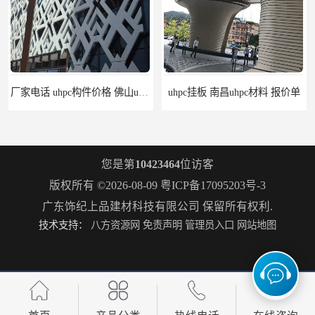
厂家电话 uhpc构件价格 佛山uhpc工厂
uhpc挂板 南昌uhpc材料 报价单
您是第
10423464
位访客
版权所有 ©2026-08-09
粤ICP备17095203号-3
广东饰纪上品建材科技有限公司
保留所有权利.
技术支持：
八方资源网
免责声明
管理员入口
网站地图
构件grc 联系方式 佛山grc吊顶厂家
惠州grc生产厂家 grc欧式构件 20年行业经验