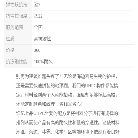
弹性段抗拉强度，MPa
≧7
抗弯拉强度，MPa
≧22
服务范围
全国
性质
高抗渗性
价格
360
抗冻融性能
100%耐久
别再为建筑难题头疼了！无论是海边容易生锈的护栏，
还是需要快速拼装的站顶棚，我们的UHPC构件都能搞
定。材料轻到两个人就能抬动，强度却足够撑起高楼，
还能定制颜色和纹理，省钱又省心！
饰纪上品UHPC坐凳的配方是将材料分子进行有规律的
排列从而使产品有高的耐久性和低的穿透性。这使材料
潮湿、海边、冰雹、化学厂区等端环境下依然有着良好