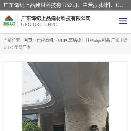
广东饰纪上品建材科技有限公司，主营grg材料、UHPC板、grc构件、uhpc幕墙板、grg厂家、grc厂家、uhpc厂家、GRG吊顶、grg石膏板、grg构件、外墙grc线条、grg造型、grg材料定制，uhpc高性能混凝土，uhpc构件，uhpc镂空挂板，grg材料生产厂家，广东grg厂家，广东grc厂家，联系方式*，2万平厂房，如果您对我公司的产品服务感兴趣，请联系我们。
广东饰纪上品建材科技有限公司
GRG-GRC-UHPC
当前位置：
首页
>
供应商机
>
UHPC幕墙板
> 桂林uhpc制品 厂家电话
UHPC坐凳厂家
GRG构件
GRC构件
UHPC构件
发泡陶瓷装饰构件
GRG造型
GRC厂家
GRG吊顶
GRG材料生产厂家
UHPC幕墙板
GRC树池坐凳
UHPC树池坐凳