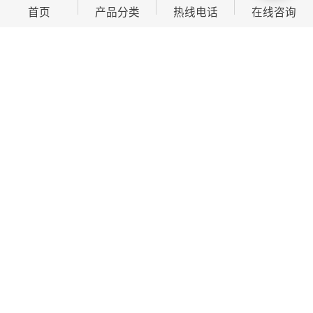
首页
产品分类
热线电话
在线咨询
GRC外墙装饰构件特点：
1、耐污、耐酸、耐腐蚀、耐磨损无放射性环保产品。
2、良好的自洁性能，因产品表面光洁致密，不易着尘。
3、勿需维修、易保养，如出现轻微划痕，用磨砂纸沾上
牙膏除去即可。
4、外观效果美观、图案花纹清晰流畅、颜色丰富多样。
保养：
1、不可触碰或摩擦移动，以免出现表面刮伤。
2、平面光滑处，不宜直接置于桌面，使用垫片或绒布。
3、可使用绒布擦拭，保持表面与洁净，不可沾上污渍。
4、避免与酸性物质或腐蚀性气体接触，尽量避免沾水。