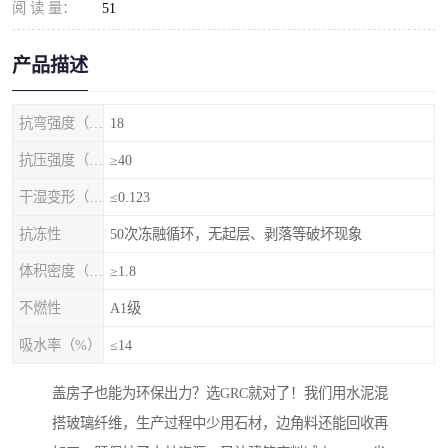
阅 读 量：
51
产品描述
抗弯强度（MPa）
18
抗压强度（MPa）
≥40
干湿变形（%）
≤0.123
抗冻性
50次冻融循环，无起层、剥落等破坏现象
体积密度（g/cm3)
≥1.8
不燃性
A1级
吸水率（%）
≤14
盖房子也能为环保出力？选GRC就对了！我们用水泥混
搭玻璃纤维，生产过程中少用石材，边角料还能回收再