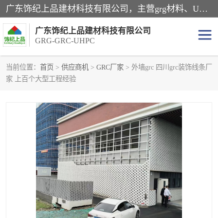
广东饰纪上品建材科技有限公司，主营grg材料、UHPC板、grc构件、uhpc幕墙板、grg厂家、grc厂家、uhpc厂家、GRG吊顶、grg石膏板、grg构件、外墙grc线条、grg造型、grg材料定制，uhpc高性能混凝土，uhpc构件，uhpc镂空挂板，grg材料生产厂家，广东grg厂家，广东grc厂家，联系方式*，2万平厂房，如果您对我公司的产品服务感兴趣，请联系我们。
广东饰纪上品建材科技有限公司
GRG-GRC-UHPC
当前位置：
首页
>
供应商机
>
GRC厂家
> 外墙grc 四川grc装饰线条厂
家 上百个大型工程经验
GRG构件
GRC构件
UHPC构件
发泡陶瓷装饰构件
GRG造型
GRC厂家
GRG吊顶
GRG材料生产厂家
UHPC幕墙板
GRC树池坐凳
UHPC树池坐凳