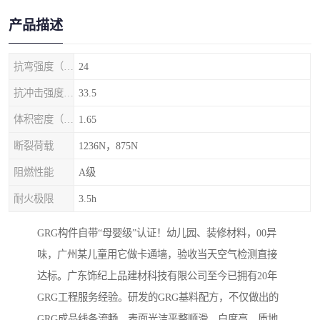
产品描述
抗弯强度（MPa）
24
抗冲击强度（kj/m2）
33.5
体积密度（g/cm3)
1.65
断裂荷载
1236N，875N
阻燃性能
A级
耐火极限
3.5h
GRG构件自带“母婴级”认证！幼儿园、装修材料，00异
味，广州某儿童用它做卡通墙，验收当天空气检测直接
达标。广东饰纪上品建材科技有限公司至今已拥有20年
GRG工程服务经验。研发的GRG基料配方，不仅做出的
GRG成品线条流畅、表面光洁平整顺滑、白度高、质地