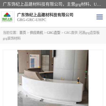
广东饰纪上品建材科技有限公司，主营grg材料、UHPC板、grc构件、uhpc幕墙板、grg厂家、grc厂家、uhpc厂家、GRG吊顶、grg石膏板、grg构件、外墙grc线条、grg造型、grg材料定制，uhpc高性能混凝土，uhpc构件，uhpc镂空挂板，grg材料生产厂家，广东grg厂家，广东grc厂家，联系方式*，2万平厂房，如果您对我公司的产品服务感兴趣，请联系我们。
广东饰纪上品建材科技有限公司
GRG-GRC-UHPC
当前位置：
首页
>
供应商机
>
GRG造型
> GRG直供 河源grg造型板
grg装饰材料
GRG构件
GRC构件
UHPC构件
发泡陶瓷装饰构件
GRG造型
GRC厂家
GRG吊顶
GRG材料生产厂家
UHPC幕墙板
GRC树池坐凳
UHPC树池坐凳