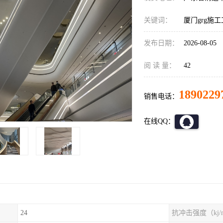
关键词：
厦门grg施
发布日期：
2026-08-05
阅 读 量：
42
1890229
销售电话：
在线QQ：
24
抗冲击强度（kj/