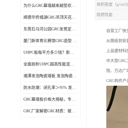
体积密度（g/cm3)
为什么GRC幕墙越来越受欢迎？一起来了解GRC幕墙
阻燃性能
顺德华侨城湖GRG吊顶天花GRG材料定制厂家饰纪上品
东莞石马河公园GRC坐凳定制选择广东饰纪上品GRC构件厂家
自营工厂快交
厦门新体育比赛馆GRG造型 GRG材料 广东GRG厂家
从图纸到安装
上品建材科
UHPC板每平方多少钱？影响价格的关键因素解析
中大型GR
全面剖析UHPC超高性能混凝土：优势显著，劣势何在？
院、万达广
湘潭发泡陶瓷墙板 发泡陶瓷装饰构件 轻质高强：密度低但抗压强度高
GRG构件
防水防潮：闭孔率＞95% 发泡陶瓷装饰构件 南阳发泡陶瓷厂家
GRC幕墙板价格大揭秘，专业厂家报价助您轻松掌控预算
GRC厂家解密GRC材质：玻璃纤维与水泥复合，创新建筑新选择