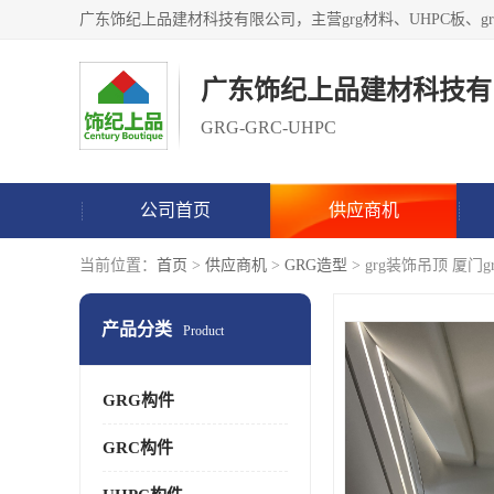
广东饰纪上品建材科技有
GRG-GRC-UHPC
公司首页
供应商机
当前位置：
首页
>
供应商机
>
GRG造型
> grg装饰吊顶 厦门
产品分类
Product
GRG构件
GRC构件