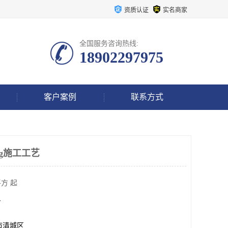
资质认证
实名商家
全国服务咨询热线:
18902297975
客户案例
联系方式
rg施工工艺
方 起
方
市清城区