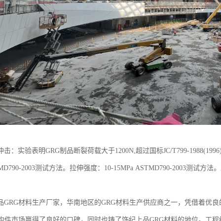
：实验表明GRG制品断裂荷载大于1200N,超过国标JC/T799-1988(19
TMD790-2003测试方法。拉伸强度：10-15MPa ASTMD790-2003测试方法。
品GRG材料生产厂家，华南地区的GRG材料生产供应商之一，凭借着优
G构件市场赢得了良好的口碑，同时也铸了饰纪上品GRG材料的地位。工