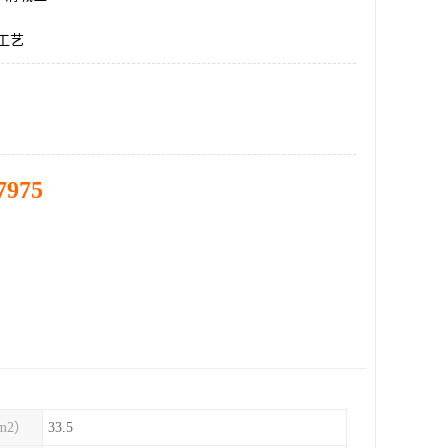
工工艺
7975
m2）
33.5