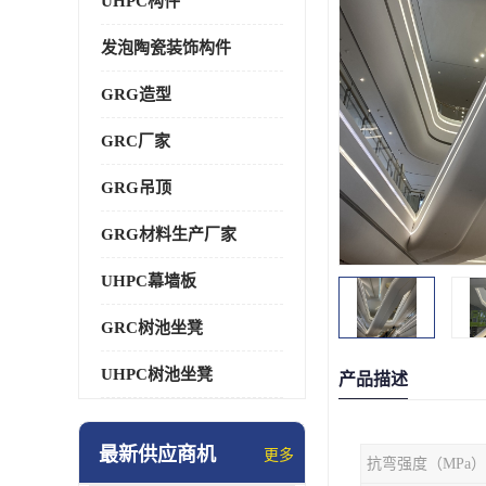
UHPC构件
发泡陶瓷装饰构件
GRG造型
GRC厂家
GRG吊顶
GRG材料生产厂家
UHPC幕墙板
GRC树池坐凳
UHPC树池坐凳
产品描述
最新供应商机
更多
抗弯强度（MPa）