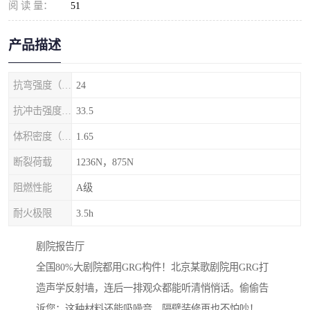
阅 读 量：
51
产品描述
抗弯强度（MPa）
24
抗冲击强度（kj/m2）
33.5
体积密度（g/cm3)
1.65
断裂荷载
1236N，875N
阻燃性能
A级
耐火极限
3.5h
剧院‌报告厅
全国80%大剧院都用GRG构件！北京某歌剧院用GRG打
造声学反射墙，连后一排观众都能听清悄悄话。偷偷告
诉您：这种材料还能吸噪音，隔壁装修再也不怕吵！