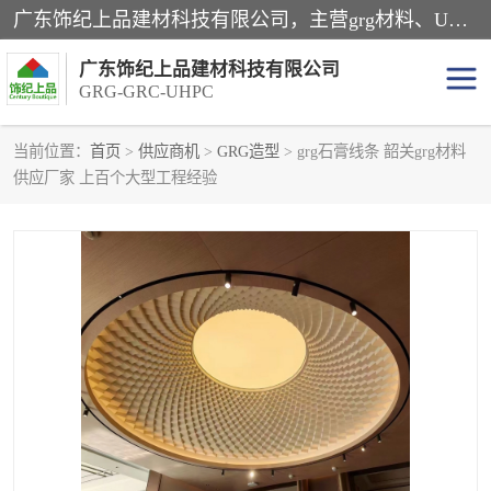
广东饰纪上品建材科技有限公司，主营grg材料、UHPC板、grc构件、uhpc幕墙板、grg厂家、grc厂家、uhpc厂家、GRG吊顶、grg石膏板、grg构件、外墙grc线条、grg造型、grg材料定制，uhpc高性能混凝土，uhpc构件，uhpc镂空挂板，grg材料生产厂家，广东grg厂家，广东grc厂家，联系方式*，2万平厂房，如果您对我公司的产品服务感兴趣，请联系我们。
广东饰纪上品建材科技有限公司
GRG-GRC-UHPC
当前位置：
首页
>
供应商机
>
GRG造型
> grg石膏线条 韶关grg材料
供应厂家 上百个大型工程经验
GRG构件
GRC构件
UHPC构件
发泡陶瓷装饰构件
GRG造型
GRC厂家
GRG吊顶
GRG材料生产厂家
UHPC幕墙板
GRC树池坐凳
UHPC树池坐凳