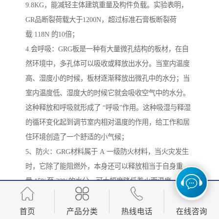
9.8KG，能减轻主体建筑重量及构件负载。实验表明，
GR品断裂荷载大于1200N，超过标准石膏板断裂荷
载 118N 的10倍；
4.会呼吸：GRG板是一种有大量微孔结构的板材，在自
然环境中，多孔体可以吸收或释放出水分。当室内温度
高、湿度小的时候，板材逐渐释放出微孔中的水分；当
室内温度低、湿度大的时候它就会吸收空气中的水分。
这种释放和呼吸就形成了 “呼吸”作用。这种吸湿与释湿
的循环变化起到调节室内相对温度的作用，给工作和居
住环境创造了一个舒适的小气候；
5、防火：GRG材料属于 A 一级防火材料，当火灾发生
时，它除了能阻燃外，本身还可以释放相当于自身重
量 15%至 20%的水分，可大幅度降低着火面温度，降低
火灾损失；
6、环保：GRG材料*气味，核素符合 GB6566-2001 中规
首页
产品分类
热线电话
在线咨询