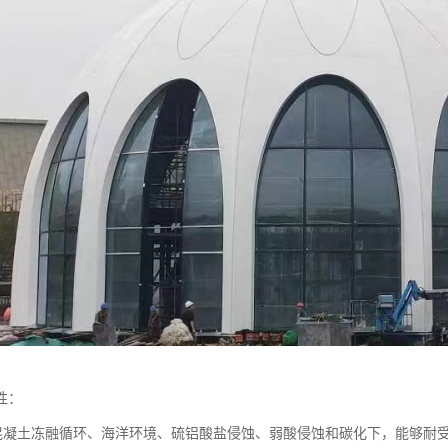
性：
能混凝土冻融循环、海洋环境、硫铝酸盐侵蚀、弱酸侵蚀和碳化下，能够耐