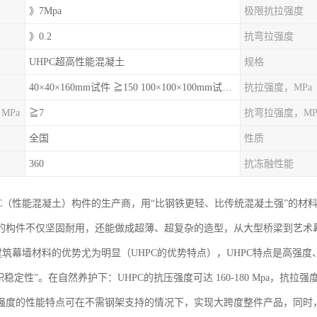
》7Mpa
极限抗拉强度
》0.2
抗弯拉强度
UHPC超高性能混凝土
规格
40×40×160mm试件 ≧150 100×100×100mm试件≧120
抗拉强度，MPa
MPa
≧7
抗弯拉强度，MP
全国
性质
360
抗冻融性能
PC（性能混凝土）构件的生产商，用“比钢铁更轻、比传统混凝土强”的材
的构件不仅坚固耐用，还能做成超薄、超复杂的造型，从大型桥梁到艺术
建筑幕墙材料的优势尤为明显（UHPC的优势特点），UHPC特点是高强度、
稳定性”。在自然养护下：UHPC的抗压强度可达 160-180 Mpa，抗拉强度可
强度的性能特点可在不需钢架支持的情况下，实现大跨度整件产品，同时，