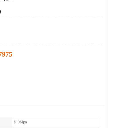
程
7975
》9Mpa