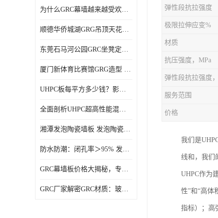
弹性段抗拉强度
为什么GRC幕墙越来越受欢迎？一起来了解GRC幕墙
极限拉伸应变%
顺德华侨城湖GRG吊顶天花GRG材料定制厂家饰纪上品
材质
东莞石马河公园GRC坐凳定制选择广东饰纪上品GRC构件厂家
抗压强度，MPa
厦门新体育比赛馆GRG造型 GRG材料 广东GRG厂家
弹性段抗拉强度，
UHPC板每平方多少钱？影响价格的关键因素解析
服务范围
全面剖析UHPC超高性能混凝土：优势显著，劣势何在？
价格
湘潭发泡陶瓷墙板 发泡陶瓷装饰构件 轻质高强：密度低但抗压强度高
我们是UH
防水防潮：闭孔率＞95% 发泡陶瓷装饰构件 南阳发泡陶瓷厂家
线和，我们
GRC幕墙板价格大揭秘，专业厂家报价助您轻松掌控预算
UHPC作为
GRC厂家解密GRC材质：玻璃纤维与水泥复合，创新建筑新选择
性”和“高体积
指标）；高