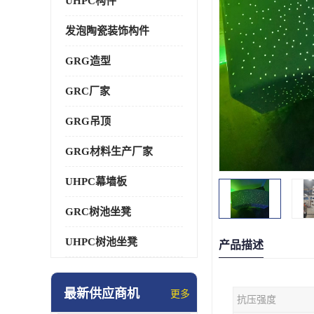
UHPC构件
发泡陶瓷装饰构件
GRG造型
GRC厂家
GRG吊顶
GRG材料生产厂家
UHPC幕墙板
GRC树池坐凳
UHPC树池坐凳
产品描述
最新供应商机
更多
抗压强度