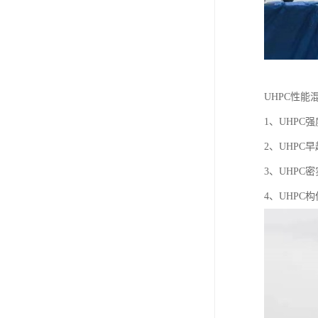
UHPC性能
1、UHPC
2、UHP
3、UHPC
4、UHPC