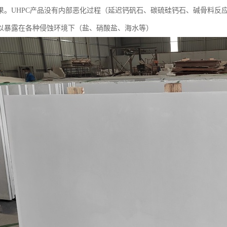
果。UHPC产品没有内部恶化过程（延迟钙矾石、碳硫硅钙石、碱骨料反
以暴露在各种侵蚀环境下（盐、硝酸盐、海水等）