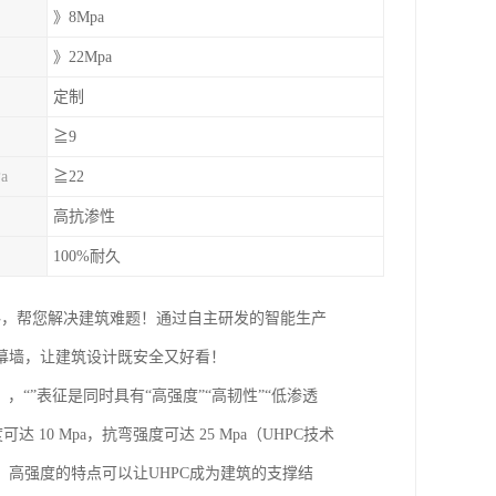
》8Mpa
》22Mpa
定制
≧9
a
≧22
高抗渗性
100%耐久
料，帮您解决建筑难题！通过自主研发的智能生产
幕墙，让建筑设计既安全又好看！
，“”表征是同时具有“高强度”“高韧性”“低渗透
达 10 Mpa，抗弯强度可达 25 Mpa（UHPC技术
高强度的特点可以让UHPC成为建筑的支撑结