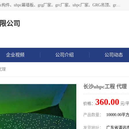
广东饰纪上品建材科技有限公司，主营grg材料、UHPC板、grc构件、uhpc幕墙板、grg厂家、grc厂家、uhpc厂家、GRG吊顶、grg石膏板、grg构件、外墙grc线条、grg造型、grg材料定制，uhpc高性能混凝土，uhpc构件，uhpc镂空挂板，grg材料生产厂家，广东grg厂家，广东grc厂家，联系方式*，2万平厂房，如果您对我公司的产品服务感兴趣，请联系我们。
限公司
企业视频
公司介绍
公司动态
代理
长沙uhpc工程 代理
360.00
价格：
元/
产品数量：
10000.00平
发货地址：
广东省清远