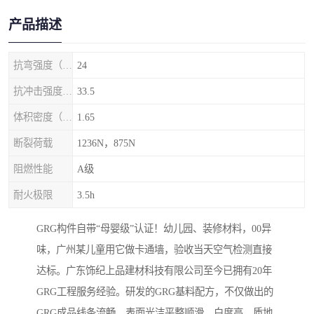
产品描述
抗弯强度（MPa）
24
抗冲击强度（kj/m2）
33.5
体积密度（g/cm3)
1.65
断裂荷载
1236N，875N
阻燃性能
A级
耐火极限
3.5h
GRG构件自带“母婴级”认证！幼儿园、装修材料，00异
味，广州某儿童用它做卡通墙，验收当天空气检测直接
达标。广东饰纪上品建材科技有限公司至今已拥有20年
GRG工程服务经验。研发的GRG基料配方，不仅做出的
GRG成品线条流畅、表面光洁平整顺滑、白度高、质地