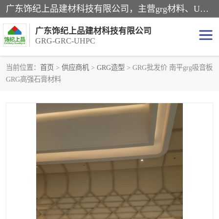
广东饰纪上品建材科技有限公司，主营grg材料、UHPC板、grc构件、uhpc幕墙板、grg厂家、grc厂家、uhpc厂家、GRG吊顶、grg石膏板、grg构件、外墙grc线条、grg造型、grg材料定制，uhpc高性能混凝土，uhpc构件，uhpc镂空挂板，grg材料生产厂家，广东grg厂家，广东grc厂家，联系方式*，2万平厂房，如果您对我公司的产品服务感兴趣，请联系我们。
广东饰纪上品建材科技有限公司
GRG-GRC-UHPC
当前位置：
首页
>
供应商机
>
GRG造型
> GRG批发价 南平grg吸音板
GRG高强石膏材料
GRG构件
GRC构件
UHPC构件
发泡陶瓷装饰构件
GRG造型
GRC厂家
GRG吊顶
GRG材料生产厂家
UHPC幕墙板
GRC树池坐凳
UHPC树池坐凳