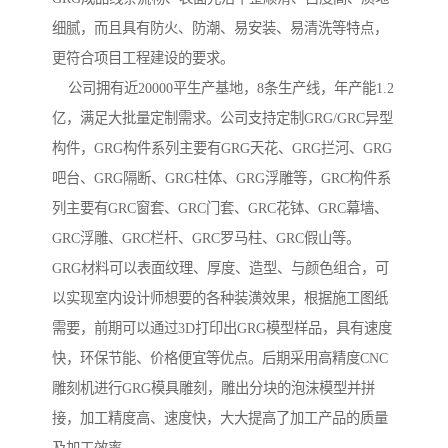
细腻，而且具有防火、防潮、易安装、易清洗等特点，
更符合项目工程建设的要求。
公司拥有近20000平生产基地，8条生产线，年产能1.2
亿，满足大批量定制需求。公司支持定制GRG/GRC异型
构件，GRG构件系列主要有GRG天花、GRG拦河、GRG
吧台、GRG隔断、GRG柱体、GRG浮雕等，GRC构件系
列主要有GRC窗套、GRC门套、GRC花钵、GRC幕墙、
GRC浮雕、GRC栏杆、GRC罗马柱、GRC假山等。
GRG材料可以表面纹理、厚度、造型、与颜色组合，可
以实现室内设计师想要的各种装潢效果，根据施工图纸
需要，前期可以通过3D打印出GRG模型样品，具有速度
快，环保节能、价格便宜等优点。后期采用高精度CNC
雕刻机进行GRG模具雕刻，雕出分块的泡沫模型并拼
接，加工精度高、速度快，大大提高了加工产品的质量