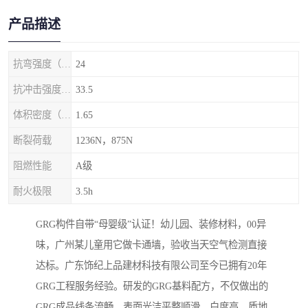
产品描述
抗弯强度（MPa）
24
抗冲击强度（kj/m2）
33.5
体积密度（g/cm3)
1.65
断裂荷载
1236N，875N
阻燃性能
A级
耐火极限
3.5h
GRG构件自带“母婴级”认证！幼儿园、装修材料，00异
味，广州某儿童用它做卡通墙，验收当天空气检测直接
达标。广东饰纪上品建材科技有限公司至今已拥有20年
GRG工程服务经验。研发的GRG基料配方，不仅做出的
GRG成品线条流畅、表面光洁平整顺滑、白度高、质地