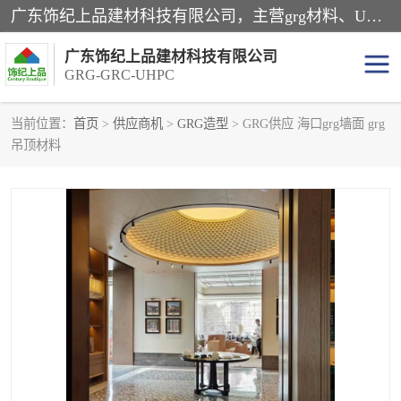
广东饰纪上品建材科技有限公司，主营grg材料、UHPC板、grc构件、uhpc幕墙板、grg厂家、grc厂家、uhpc厂家、GRG吊顶、grg石膏板、grg构件、外墙grc线条、grg造型、grg材料定制，uhpc高性能混凝土，uhpc构件，uhpc镂空挂板，grg材料生产厂家，广东grg厂家，广东grc厂家，联系方式*，2万平厂房，如果您对我公司的产品服务感兴趣，请联系我们。
广东饰纪上品建材科技有限公司
GRG-GRC-UHPC
当前位置：
首页
>
供应商机
>
GRG造型
> GRG供应 海口grg墙面 grg
吊顶材料
GRG构件
GRC构件
UHPC构件
发泡陶瓷装饰构件
GRG造型
GRC厂家
GRG吊顶
GRG材料生产厂家
UHPC幕墙板
GRC树池坐凳
UHPC树池坐凳