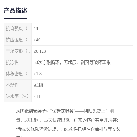
产品描述
抗弯强度（MPa）
18
抗压强度（MPa）
≥40
干湿变形（%）
≤0.123
抗冻性
50次冻融循环，无起层、剥落等破坏现象
体积密度（g/cm3)
≥1.8
不燃性
A1级
吸水率（%）
≤14
从图纸到安装全程“保姆式服务”——团队免费上门测
量，3天出图，15天快速出货。广东的客户甚至开玩笑：
“我家装修队还没进场，GRC构件已经在仓库排队等安装