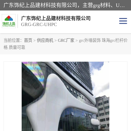
广东饰纪上品建材科技有限公司，主营grg材料、UHPC板、grc构件、uhpc幕墙板、grg厂家、grc厂家、uhpc厂家、GRG吊顶、grg石膏板、grg构件、外墙grc线条、grg造型、grg材料定制，uhpc高性能混凝土，uhpc构件，uhpc镂空挂板，grg材料生产厂家，广东grg厂家，广东grc厂家，联系方式*，2万平厂房，如果您对我公司的产品服务感兴趣，请联系我们。
广东饰纪上品建材科技有限公司
GRG-GRC-UHPC
当前位置：
首页
>
供应商机
>
GRC厂家
> grc外墙装饰 珠海grc栏杆价
格 质量可靠
GRG构件
GRC构件
UHPC构件
发泡陶瓷装饰构件
GRG造型
GRC厂家
GRG吊顶
GRG材料生产厂家
UHPC幕墙板
GRC树池坐凳
UHPC树池坐凳