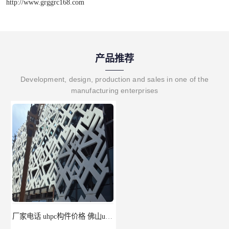
http://www.grggrc168.com
产品推荐
Development, design, production and sales in one of the
manufacturing enterprises
厂家电话 uhpc构件价格 佛山uhpc工厂
uhpc挂板 南昌uhpc材料 报价单